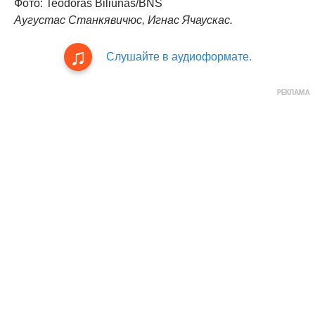
Фото: Teodoras Biliūnas/BNS
Аугустас Станкявичюс, Игнас Ячаускас.
Слушайте в аудиоформате.