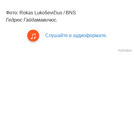
Фото: Rokas Lukoševičius / BNS
Гедрюс Гайдамавичюс.
Слушайте в аудиоформате.