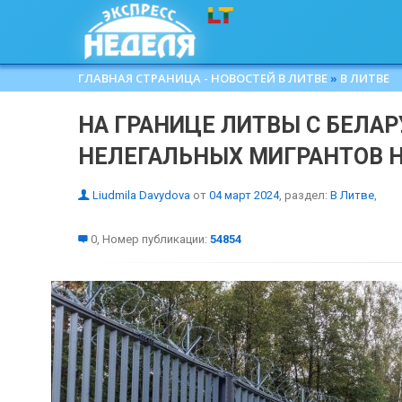
ГЛАВНАЯ СТРАНИЦА - НОВОСТЕЙ В ЛИТВЕ
»
В ЛИТВЕ
НА ГРАНИЦЕ ЛИТВЫ С БЕЛА
НЕЛЕГАЛЬНЫХ МИГРАНТОВ 
Liudmila Davydova
от
04 март 2024
, раздел:
В Литве
,
0, Номер публикации:
54854