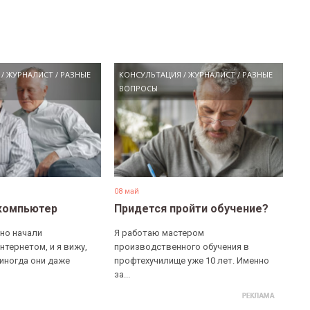
/
ЖУРНАЛИСТ
/
РАЗНЫЕ
КОНСУЛЬТАЦИЯ
/
ЖУРНАЛИСТ
/
РАЗНЫЕ
ВОПРОСЫ
08 май
компьютер
Придется пройти обучение?
но начали
Я работаю мастером
нтернетом, и я вижу,
производственного обучения в
 иногда они даже
профтехучилище уже 10 лет. Именно
за...