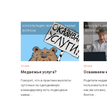
КОНСУЛЬТАЦИЯ
/
ЖУРНАЛИСТ
/
РАЗНЫЕ
КОНСУЛЬТАЦИЯ
ВОПРОСЫ
ВОПРОСЫ
25 май
08 май
Медвежья услуга?
Осваиваем 
Говорят, что в практике выплаты
Родители недав
суточных за однодневную
пользоваться и
командировку есть подводные
как им сложно,
камни....
боятся...