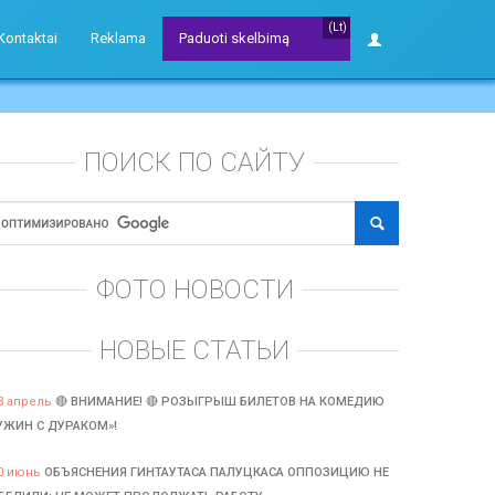
(Lt)
Kontaktai
Reklama
Paduoti skelbimą
ПОИСК ПО САЙТУ
ФОТО НОВОСТИ
НОВЫЕ СТАТЬИ
3 апрель
🔴 ВНИМАНИЕ! 🔴 РОЗЫГРЫШ БИЛЕТОВ НА КОМЕДИЮ
УЖИН С ДУРАКОМ»!
0 июнь
ОБЪЯСНЕНИЯ ГИНТАУТАСА ПАЛУЦКАСА ОППОЗИЦИЮ НЕ