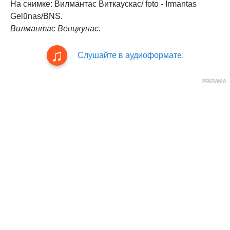
На снимке: Вилмантас Виткаускас/ foto - Irmantas
Gelūnas/BNS.
Вилмантас Венцкунас.
Слушайте в аудиоформате.