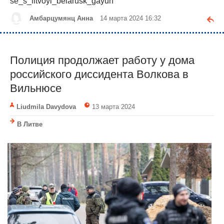
se_s_litvoyi_belarusk_gayun
Амбарцумянц Анна
14 марта 2024 16:32
Полиция продолжает работу у дома
российского диссидента Волкова в
Вильнюсе
Liudmila Davydova
13 марта 2024
В Литве