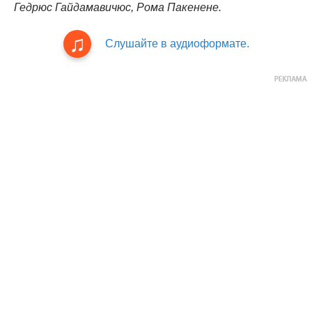
Гедрюс Гайдамавичюс, Рома Пакенене.
Слушайте в аудиоформате.