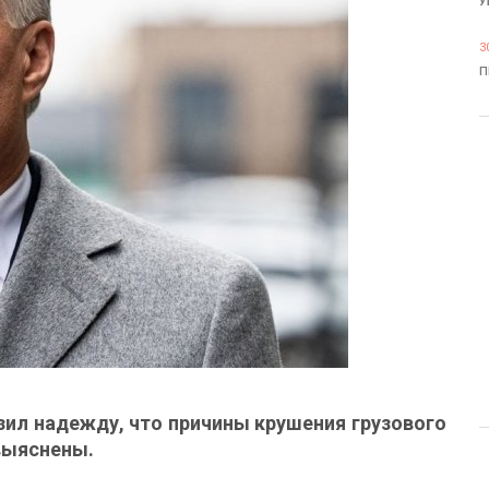
У
3
П
ил надежду, что причины крушения грузового
выяснены.