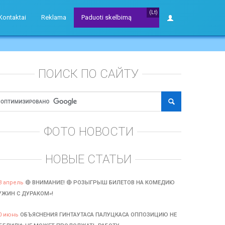
(Lt)
Kontaktai
Reklama
Paduoti skelbimą
ПОИСК ПО САЙТУ
ФОТО НОВОСТИ
НОВЫЕ СТАТЬИ
3 апрель
🔴 ВНИМАНИЕ! 🔴 РОЗЫГРЫШ БИЛЕТОВ НА КОМЕДИЮ
УЖИН С ДУРАКОМ»!
0 июнь
ОБЪЯСНЕНИЯ ГИНТАУТАСА ПАЛУЦКАСА ОППОЗИЦИЮ НЕ