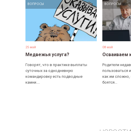
ВОПРОСЫ
ВОПРОСЫ
25 май
08 май
Медвежья услуга?
Осваиваем 
Говорят, что в практике выплаты
Родители недав
суточных за однодневную
пользоваться и
командировку есть подводные
как им сложно,
камни....
боятся...