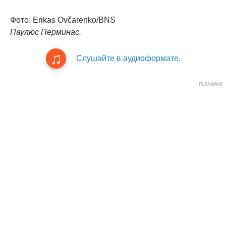
Фото: Erikas Ovčarenko/BNS
Паулюс Перминас.
Слушайте в аудиоформате.