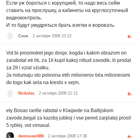
Если уж бороться с корупцией, то надо весь сейм
ставить на прослушку, а кабинеты на круглосуточный
видеоконтроль.
И то будут умудряться брать взятки и воровать.
Слон
2 октября 2008 23:22
Vot bi prosmotret jego dosje, kogda i kakim obrazom on
zarabotal eti liti, za 1lt kupil kakoj nibud zavodik, ili prodal
za 2lt i vzial vziatku.
Ja nidumaju sto polovina etih milionerov bila milionerami
do togo kak sela na kreslo v sejm.
Nickolas
2 октября 2008 21:12
ety Bosas ran6e rabotal v Klaipede na Baltijskom
zavode,begal za kazdoj jubkoj i vse pered zarplatoj prosil
5 ryblej. vot vimaxal.
demouser888
2 октября 2008 17:38