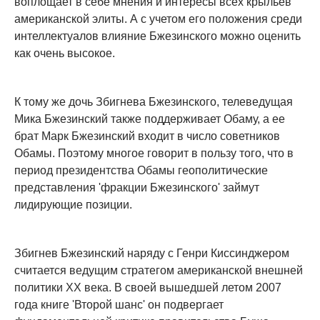
воплощает в себе мнения и интересы всех крыльев
американской элиты. А с учетом его положения среди
интеллектуалов влияние Бжезинского можно оценить
как очень высокое.
К тому же дочь Збигнева Бжезинского, телеведущая
Мика Бжезинский также поддерживает Обаму, а ее
брат Марк Бжезинский входит в число советников
Обамы. Поэтому многое говорит в пользу того, что в
период президентства Обамы геополитические
представления 'фракции Бжезинского' займут
лидирующие позиции.
Збигнев Бжезинский наряду с Генри Киссинджером
считается ведущим стратегом американской внешней
политики XX века. В своей вышедшей летом 2007
года книге 'Второй шанс' он подвергает