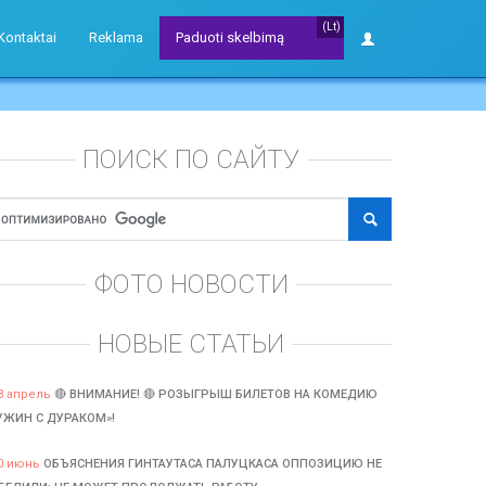
(Lt)
Kontaktai
Reklama
Paduoti skelbimą
ПОИСК ПО САЙТУ
ФОТО НОВОСТИ
НОВЫЕ СТАТЬИ
3 апрель
🔴 ВНИМАНИЕ! 🔴 РОЗЫГРЫШ БИЛЕТОВ НА КОМЕДИЮ
УЖИН С ДУРАКОМ»!
0 июнь
ОБЪЯСНЕНИЯ ГИНТАУТАСА ПАЛУЦКАСА ОППОЗИЦИЮ НЕ