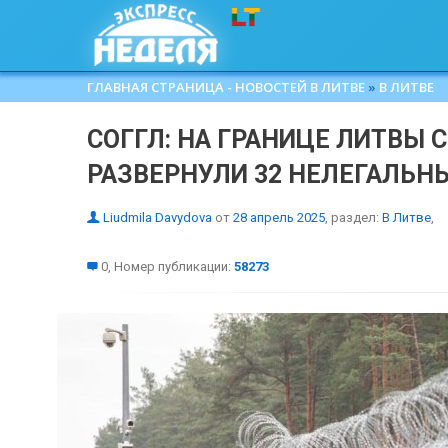
ГЛАВНАЯ СТРАНИЦА - НОВОСТЕЙ В ЛИТВЕ
»
В ЛИТВЕ
СОГГЛ: НА ГРАНИЦЕ ЛИТВЫ
РАЗВЕРНУЛИ 32 НЕЛЕГАЛЬН
Liudmila Davydova
от
28 апрель 2025
, раздел:
В Литве
,
0, Номер публикации:
58273