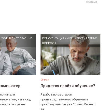
/
ЖУРНАЛИСТ
/
РАЗНЫЕ
КОНСУЛЬТАЦИЯ
/
ЖУРНАЛИСТ
/
РАЗНЫЕ
ВОПРОСЫ
08 май
компьютер
Придется пройти обучение?
но начали
Я работаю мастером
нтернетом, и я вижу,
производственного обучения в
 иногда они даже
профтехучилище уже 10 лет. Именно
за...