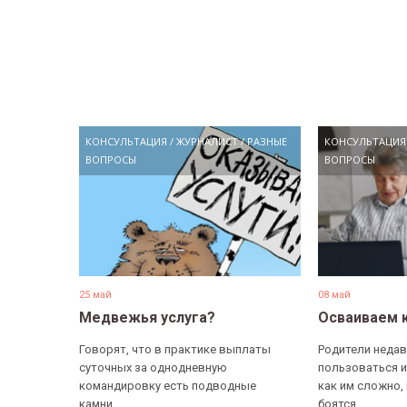
КОНСУЛЬТАЦИЯ
/
ЖУРНАЛИСТ
/
РАЗНЫЕ
КОНСУЛЬТАЦИЯ
ВОПРОСЫ
ВОПРОСЫ
25 май
08 май
Медвежья услуга?
Осваиваем 
Говорят, что в практике выплаты
Родители недав
суточных за однодневную
пользоваться и
командировку есть подводные
как им сложно,
камни....
боятся...