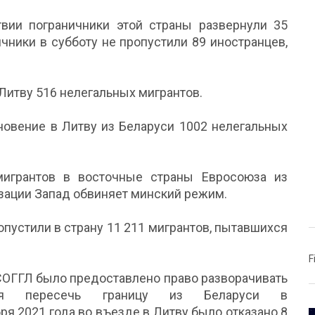
вии пограничники этой страны развернули 35
чники в субботу не пропустили 89 иностранцев,
 Литву 516 нелегальных мигрантов.
новение в Литву из Беларуси 1002 нелегальных
мигрантов в восточные страны Евросоюза из
низации Запад обвиняет минский режим.
опустили в страну 11 211 мигрантов, пытавшихся
F
м СОГГЛ было предоставлено право разворачивать
хся пересечь границу из Беларуси в
ря 2021 года во въезде в Литву было отказано 8