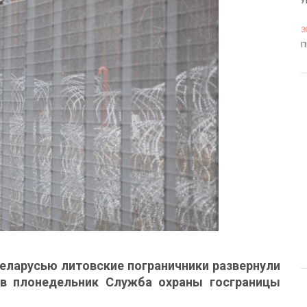
У
3
П
Беларусью литовские пограничники развернули
 в плонедельник Служба охраны госграницы