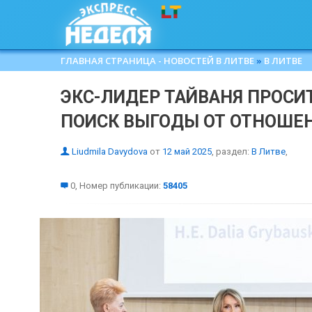
ГЛАВНАЯ СТРАНИЦА - НОВОСТЕЙ В ЛИТВЕ
»
В ЛИТВЕ
ЭКС-ЛИДЕР ТАЙВАНЯ ПРОСИ
ПОИСК ВЫГОДЫ ОТ ОТНОШЕН
Liudmila Davydova
от
12 май 2025
, раздел:
В Литве
,
0, Номер публикации:
58405