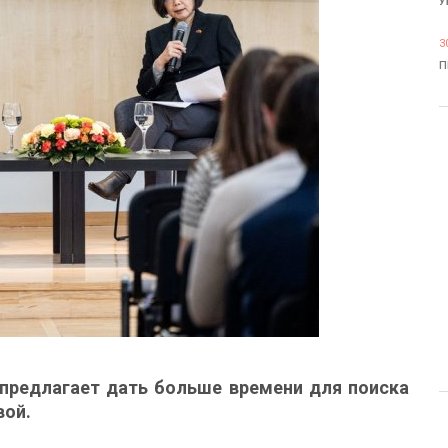
У
3
П
предлагает дать больше времени для поиска
вой.