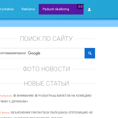
(Lt)
Kontaktai
Reklama
Paduoti skelbimą
ПОИСК ПО САЙТУ
ФОТО НОВОСТИ
НОВЫЕ СТАТЬИ
3 апрель
🔴 ВНИМАНИЕ! 🔴 РОЗЫГРЫШ БИЛЕТОВ НА КОМЕДИЮ
УЖИН С ДУРАКОМ»!
0 июнь
ОБЪЯСНЕНИЯ ГИНТАУТАСА ПАЛУЦКАСА ОППОЗИЦИЮ НЕ