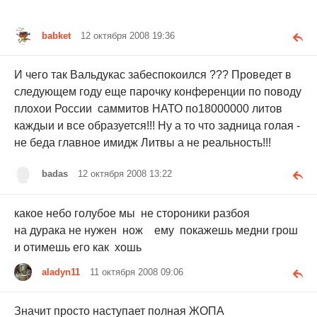
babket
12 октября 2008 19:36
И чего так Вальдукас забеспокоился ??? Проведет в
следующем году еще парочку конференции по поводу
плохои России саммитов НАТО по18000000 литов
каждыи и все образуется!!! Ну а то что задница голая -
не беда главное имидж Литвы а не реальность!!!
badas
12 октября 2008 13:22
какое небо голубое мы не стороники разбоя
на дурака не нужен нож ему покажешь медни грош
и отимешь его как хошь
aladyn11
11 октября 2008 09:06
Значит просто наступает полная ЖОПА