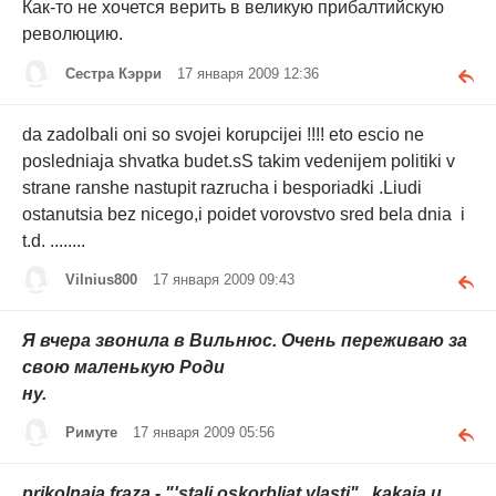
Как-то не хочется верить в великую прибалтийскую
революцию.
Сестра Кэрри
17 января 2009 12:36
da zadolbali oni so svojei korupcijei !!!! eto escio ne
posledniaja shvatka budet.sS takim vedenijem politiki v
strane ranshe nastupit razrucha i besporiadki .Liudi
ostanutsia bez nicego,i poidet vorovstvo sred bela dnia i
t.d. ........
Vilnius800
17 января 2009 09:43
Я вчера звонила в Вильнюс. Очень переживаю за
свою маленькую Роди
ну.
Римуте
17 января 2009 05:56
prikolnaja fraza - "'stali oskorbliat vlasti".. kakaja u