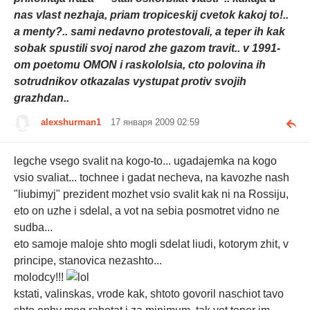
nas vlast nezhaja, priam tropiceskij cvetok kakoj to!..
a menty?.. sami nedavno protestovali, a teper ih kak
sobak spustili svoj narod zhe gazom travit.. v 1991-
om poetomu OMON i raskololsia, cto polovina ih
sotrudnikov otkazalas vystupat protiv svojih
grazhdan..
alexshurman1
17 января 2009 02:59
legche vsego svalit na kogo-to... ugadajemka na kogo
vsio svaliat... tochnee i gadat necheva, na kavozhe nash
"liubimyj" prezident mozhet vsio svalit kak ni na Rossiju,
eto on uzhe i sdelal, a vot na sebia posmotret vidno ne
sudba...
eto samoje maloje shto mogli sdelat liudi, kotorym zhit, v
principe, stanovica nezashto...
molodcy!!!
kstati, valinskas, vrode kak, shtoto govoril naschiot tavo