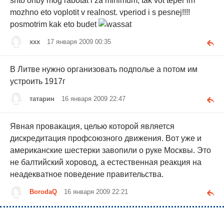
shto onby mog rabotat i za minimum, tak vot teper im
mozhno eto voplotit v realnost. vperiod i s pesnej!!!!
posmotrim kak eto budet
xxx
17 января 2009 00:35
В Литве нужно организовать подполье а потом им
устроить 1917г
татарин
16 января 2009 22:47
Явная провакация, целью которой является
дискредитация профсоюзного движения. Вот уже и
американские шестерки завопили о руке Москвы. Это
не балтийский хоровод, а естественная реакция на
неадекватное поведение правительства.
BorodaQ
16 января 2009 22:21