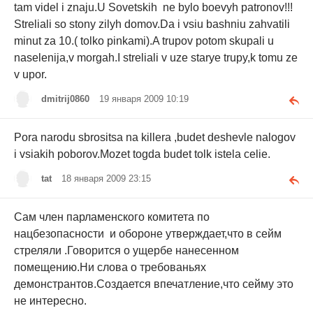
tam videl i znaju.U Sovetskih ne bylo boevyh patronov!!!
Streliali so stony zilyh domov.Da i vsiu bashniu zahvatili
minut za 10.( tolko pinkami).A trupov potom skupali u
naselenija,v morgah.I streliali v uze starye trupy,k tomu ze
v upor.
dmitrij0860
19 января 2009 10:19
Pora narodu sbrositsa na killera ,budet deshevle nalogov
i vsiakih poborov.Mozet togda budet tolk istela celie.
tat
18 января 2009 23:15
Сам член парламенского комитета по
нацбезопасности и обороне утверждает,что в сейм
стреляли .Говорится о ущербе нанесенном
помещению.Ни слова о требованьях
демонстрантов.Создается впечатление,что сейму это
не интересно.