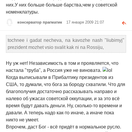
них.У них больше больше барства,чем у советской
номенклатуры.
консерватор прагматик
17 января 2009 21:07
tochnee i gadat necheva, na kavozhe nash "liubimyj"
prezident mozhet vsio svalit kak ni na Rossiju,
Ну уж нет! Независимость в том и проявляется, что
настала "труба", а Россия уже не виновата.
Когда выписывали в Прибалтику президентов из
США, то думали, что бога за бороду схватили. Что для
благополучия достаточно рассказывать направо и
налево об ужасах советской оккупации, и за это всё
время будут давать деньги. Ну, сколько-то времени и
давали. А теперь надо как-то иначе, а иначе пока
никто не умеет.
Впрочем, даст Бог - всё придёт в нормальное русло.