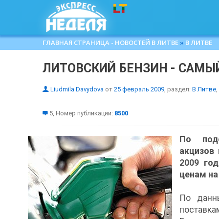
ГЛАВНАЯ СТРАНИЦА - НОВОСТЕЙ В ЛИТВЕ
»
В ЛИТВЕ
ЛИТОВСКИЙ БЕНЗИН - САМЫ
Liudmila Davydova
от
25 февраль 2009
, раздел:
В Литве
,
5, Номер публикации:
8500
По подс
акцизов 
2009 го
ценам на
По данн
постав