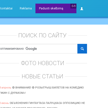
(Lt)
Kontaktai
Reklama
Paduoti skelbimą
ПОИСК ПО САЙТУ
ФОТО НОВОСТИ
НОВЫЕ СТАТЬИ
3 апрель
🔴 ВНИМАНИЕ! 🔴 РОЗЫГРЫШ БИЛЕТОВ НА КОМЕДИЮ
УЖИН С ДУРАКОМ»!
0 июнь
ОБЪЯСНЕНИЯ ГИНТАУТАСА ПАЛУЦКАСА ОППОЗИЦИЮ НЕ