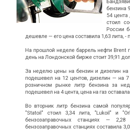
Бандзяв
бензина 9
54 цента
стоил со
России б
дешевле — его цена составила 1,63 лита, - 
На прошлой неделе баррель нефти Brent
день на Лондонской бирже стоит 39,91 до
За неделю цены на бензин и дизелин на
подешевел на 12 центов, дизелин — на 7 
розничном рынке литр бензина за нед
подешевел на 4 цента, цена на газ оставал
Во вторник литр бензина самой популя
"Statoil" стоил 3,34 лита, "Lukoil" и "
бензозаправочных станциях — 2,28
бензозаправочных станциях составила 3,02