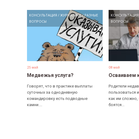
КОНСУЛЬТАЦИЯ
/
ЖУРНАЛИСТ
/
РАЗНЫЕ
КОНСУЛЬТАЦИЯ
ВОПРОСЫ
ВОПРОСЫ
25 май
08 май
Медвежья услуга?
Осваиваем 
Говорят, что в практике выплаты
Родители недав
суточных за однодневную
пользоваться и
командировку есть подводные
как им сложно,
камни....
боятся...