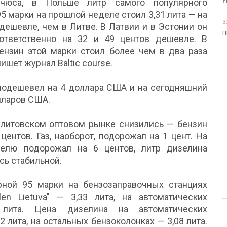
ичюса, в Польше литр самого популярного
У
5 марки на прошлой неделе стоил 3,31 лита — на
3
 дешевле, чем в Литве. В Латвии и в Эстонии он
П
ответственно на 32 и 49 центов дешевле. В
ензин этой марки стоил более чем в два раза
пишет журнал Baltic сourse.
 подешевел на 4 доллара США и на сегодняшний
лларов США.
 литовском оптовом рынке снизились — бензин
центов. Газ, наоборот, подорожал на 1 цент. На
елю подорожал на 6 центов, литр дизелина
ась стабильной.
рной 95 марки на бензозаправочных станциях
Orlen Lietuva" — 3,33 лита, на автоматических
 лита. Цена дизелина на автоматических
 лита, на остальных бензоколонках — 3,08 лита.