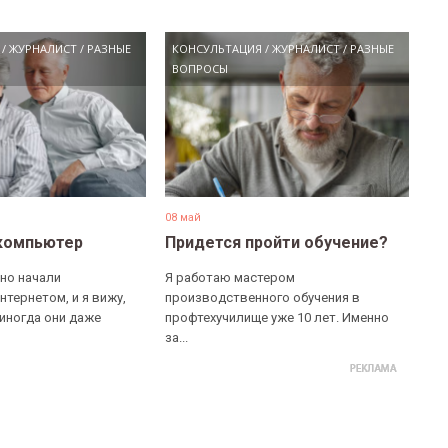
/
ЖУРНАЛИСТ
/
РАЗНЫЕ
КОНСУЛЬТАЦИЯ
/
ЖУРНАЛИСТ
/
РАЗНЫЕ
ВОПРОСЫ
08 май
компьютер
Придется пройти обучение?
но начали
Я работаю мастером
нтернетом, и я вижу,
производственного обучения в
 иногда они даже
профтехучилище уже 10 лет. Именно
за...