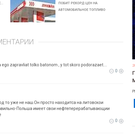
Е…
ПОБИТ РЕКОРД ЦЕН НА
АВТОМОБИЛЬНОЕ ТОПЛИВО
МЕНТАРИИ
ego zapravliat tolko batonom , y tot skoro podorazaet....
2
0
Р
вод то уже не наш.Он просто находитса на литовскои
правильно-Польша имеет свои нефтеперерабатывающии
е
0