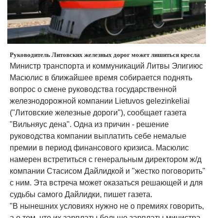
Руководитель Литовских железных дорог может лишиться кресла
Министр транспорта и коммуникаций Литвы Элигиюс
Масюлис в ближайшее время собирается поднять
вопрос о смене руководства государственной
железнодорожной компании Lietuvos gelezinkeliai
("Литовские железные дороги"), сообщает газета
"Вильняус дена". Одна из причин - решение
руководства компании выплатить себе немалые
премии в период финансового кризиса. Масюлис
намерен встретиться с генеральным директором ж/д
компании Стасисом Дайлидкой и "жестко поговорить"
с ним. Эта встреча может оказаться решающей и для
судьбы самого Дайлидки, пишет газета.
"В нынешних условиях нужно не о премиях говорить,
а о том, что их зарплаты больше зарплаты министра.