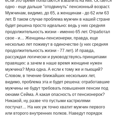
если это бремя попытаются взвалить на них. Остается
одно - еще дальше "отодвинуть" пенсионный возраст.
Мужчинам, видимо, до 65, а женщинам - до 62 или 63
лет. В таком случае проблема мужчин в нашей стране
будет решена просто идеально: ведь у них средняя
продолжительность жизни - именно 65 лет. Отработал
свое - и… Женщины-пенсионерки, правда, еще
несколько лет поживут в одиночестве (у них средняя
продолжительность жизни - 77 лет). И правда,
рассуждая логически и руководствуясь принципами
правящих: а зачем в наше время женщине нужен
мужчина? Мука одна. А если к тому же и пьющий?
Словом, в течение ближайших нескольких лет,
видимо, проблема эта и будет решена: отработавшие
мужчины не будут требовать повышения пенсии под
окнами Сейма. А какая опасность от пенсионерок?
Никакой, ну, разве что пустыми кастрюлями
постучат… На них уж точно хватит мужчин первого
или второго внутренних полков. Наведут порядок