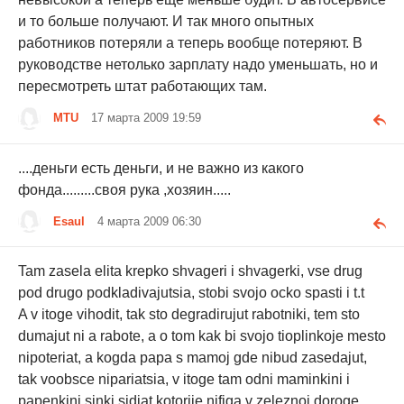
и то больше получают. И так много опытных
работников потеряли а теперь вообще потеряют. В
руководстве нетолько зарплату надо уменьшать, но и
пересмотреть штат работающих там.
MTU
17 марта 2009 19:59
....деньги есть деньги, и не важно из какого
фонда.........своя рука ,хозяин.....
Esaul
4 марта 2009 06:30
Tam zasela elita krepko shvageri i shvagerki, vse drug
pod drugo podkladivajutsia, stobi svojo ocko spasti i t.t
A v itoge vihodit, tak sto degradirujut rabotniki, tem sto
dumajut ni a rabote, a o tom kak bi svojo tioplinkoje mesto
nipoteriat, a kogda papa s mamoj gde nibud zasedajut,
tak voobsce nipariatsia, v itoge tam odni maminkini i
papenkini sinki sidiat kotorije nifiga v zeleznoj doroge