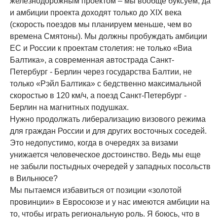
железнодорожным проектом – мы вообще буксуем, да
и амбиции проекта доходят только до XIX века
(скорость поездов мы планируем меньше, чем во
времена Смятоны). Мы должны пробуждать амбиции
ЕС и России к проектам столетия: не только «Виа
Балтика», а современная автострада Санкт-
Петербург - Берлин через государства Балтии, не
только «Рэйл Балтика» с бедственно максимальной
скоростью в 120 км/ч, а поезд Санкт-Петербург -
Берлин на магнитных подушках.
Нужно продолжать либерализацию визового режима
для граждан России и для других восточных соседей.
Это недопустимо, когда в очередях за визами
унижается человеческое достоинство. Ведь мы еще
не забыли постыдных очередей у западных посольств
в Вильнюсе?
Мы пытаемся избавиться от позиции «золотой
провинции» в Евросоюзе и у нас имеются амбиции на
то, чтобы играть региональную роль. Я боюсь, что в