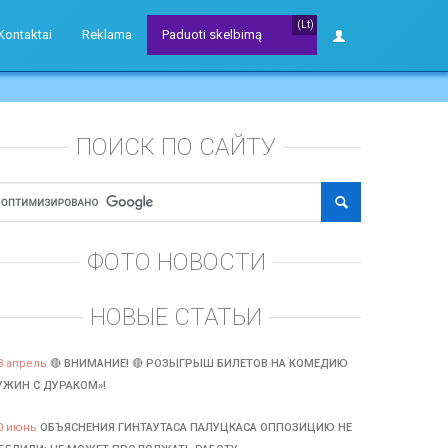
(Lt)
Kontaktai
Reklama
Paduoti skelbimą
ПОИСК ПО САЙТУ
ФОТО НОВОСТИ
НОВЫЕ СТАТЬИ
3 апрель
🔴 ВНИМАНИЕ! 🔴 РОЗЫГРЫШ БИЛЕТОВ НА КОМЕДИЮ
УЖИН С ДУРАКОМ»!
0 июнь
ОБЪЯСНЕНИЯ ГИНТАУТАСА ПАЛУЦКАСА ОППОЗИЦИЮ НЕ