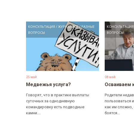
КОНСУЛЬТАЦИЯ
/
ЖУРНАЛИСТ
/
РАЗНЫЕ
КОНСУЛЬТАЦИЯ
ВОПРОСЫ
ВОПРОСЫ
25 май
08 май
Медвежья услуга?
Осваиваем 
Говорят, что в практике выплаты
Родители недав
суточных за однодневную
пользоваться и
командировку есть подводные
как им сложно,
камни....
боятся...