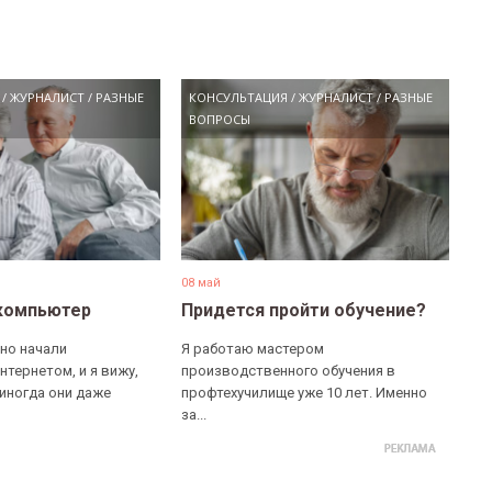
/
ЖУРНАЛИСТ
/
РАЗНЫЕ
КОНСУЛЬТАЦИЯ
/
ЖУРНАЛИСТ
/
РАЗНЫЕ
ВОПРОСЫ
08 май
компьютер
Придется пройти обучение?
но начали
Я работаю мастером
нтернетом, и я вижу,
производственного обучения в
 иногда они даже
профтехучилище уже 10 лет. Именно
за...