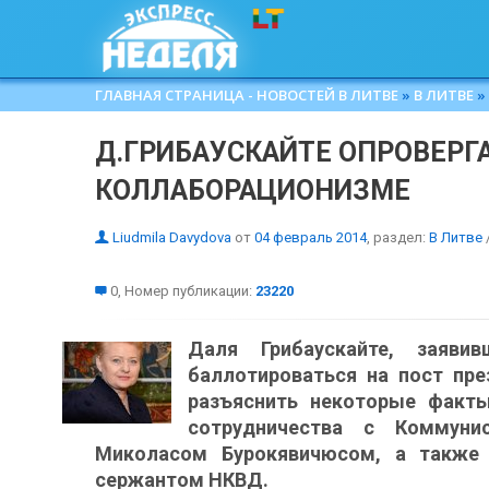
ГЛАВНАЯ СТРАНИЦА - НОВОСТЕЙ В ЛИТВЕ
»
В ЛИТВЕ
»
Д.ГРИБАУСКАЙТЕ ОПРОВЕРГА
КОЛЛАБОРАЦИОНИЗМЕ
Liudmila Davydova
от
04 февраль 2014
, раздел:
В Литве
0, Номер публикации:
23220
Даля Грибаускайте, заяв
баллотироваться на пост пр
разъяснить некоторые факты
сотрудничества с Коммуни
Миколасом Бурокявичюсом, а также 
сержантом НКВД.