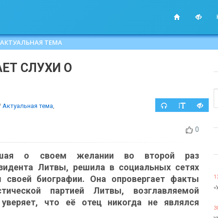
АКТУАЛЬНАЯ ТЕМА
ЕТ СЛУХИ О
/
Актуальная тема
,
0
ившая о своем желании во второй раз
езидента Литвы, решила в социальных сетях
 своей биографии. Она опровергает факты
1
«
стической партией Литвы, возглавляемой
уверяет, что её отец никогда не являлся
3