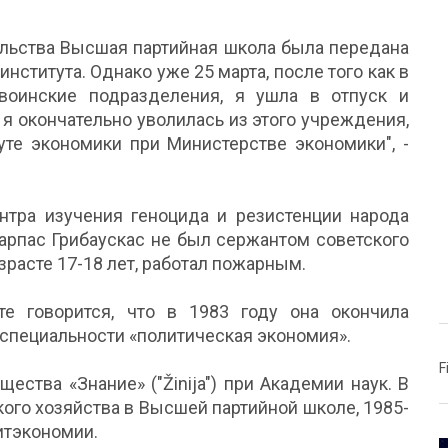
ельства Высшая партийная школа была передана
нститута. Однако уже 25 марта, после того как в
воинские подразделения, я ушла в отпуск и
о я окончательно уволилась из этого учреждения,
туте экономики при Министерстве экономики", -
ентра изучения геноцида и резистенции народа
арпас Грибаускас не был сержантом советского
зрасте 17-18 лет, работал пожарным.
те говорится, что в 1983 году она окончила
специальности «политическая экономия».
F
ества «Знание» ("Žinija") при Академии наук. В
ого хозяйства в Высшей партийной школе, 1985-
итэкономии.