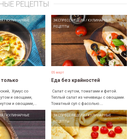
НЫЕ РЕЦЕПТЫ
ЛЯ
/
КУЛИНАРНЫЕ
ЭКСПРЕСС НЕДЕЛЯ
/
КУЛИНАРНЫЕ
РЕЦЕПТЫ
05 март
е только
Еда без крайностей
ский, ​ Хумус со
​ Салат с нутом, томатами и фетой. ​
нутом и овощами, ​
Теплый салат из чечевицы с овощами. ​
нутом и овощами,...
Томатный суп с фасолью....
ЛЯ
/
КУЛИНАРНЫЕ
ЭКСПРЕСС НЕДЕЛЯ
/
КУЛИНАРНЫЕ
РЕЦЕПТЫ