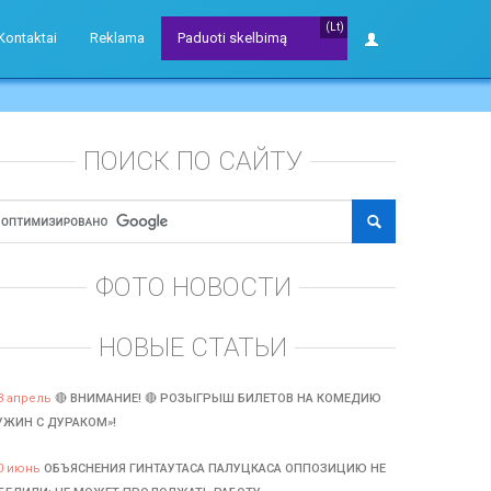
(Lt)
Kontaktai
Reklama
Paduoti skelbimą
ПОИСК ПО САЙТУ
ФОТО НОВОСТИ
НОВЫЕ СТАТЬИ
3 апрель
🔴 ВНИМАНИЕ! 🔴 РОЗЫГРЫШ БИЛЕТОВ НА КОМЕДИЮ
УЖИН С ДУРАКОМ»!
0 июнь
ОБЪЯСНЕНИЯ ГИНТАУТАСА ПАЛУЦКАСА ОППОЗИЦИЮ НЕ