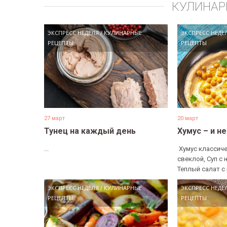
КУЛИНАР
ЭКСПРЕСС НЕДЕЛЯ
/
КУЛИНАРНЫЕ
ЭКСПРЕСС НЕДЕ
РЕЦЕПТЫ
РЕЦЕПТЫ
27 март
20 март
Тунец на каждый день
Хумус – и н
...
​ Хумус классиче
свеклой, Суп с 
Теплый салат с 
ЭКСПРЕСС НЕДЕЛЯ
/
КУЛИНАРНЫЕ
ЭКСПРЕСС НЕДЕ
РЕЦЕПТЫ
РЕЦЕПТЫ