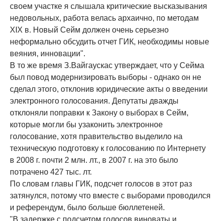
своем участке я слышала критические высказывания
недовольных, работа велась архаично, по методам
XIX в. Новый Сейм должен очень серьезно
неформально обсудить отчет ГИК, необходимы новые
веяния, инновации".
В то же время З.Вайгаускас утверждает, что у Сейма
был повод модернизировать выборы - однако он не
сделал этого, отклонив юридические акты о введении
электронного голосования. Депутаты дважды
отклоняли поправки к Закону о выборах в Сейм,
которые могли бы узаконить электронное
голосование, хотя правительство выделило на
техническую подготовку к голосованию по Интернету
в 2008 г. почти 2 млн. лт., в 2007 г. на это было
потрачено 427 тыс. лт.
По словам главы ГИК, подсчет голосов в этот раз
затянулся, потому что вместе с выборами проводился
и референдум, было больше бюллетеней.
"В задержке с подсчетом голосов виноваты и