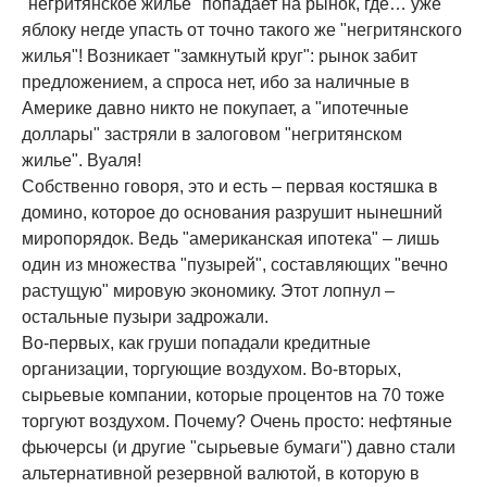
"негритянское жилье" попадает на рынок, где… уже
яблоку негде упасть от точно такого же "негритянского
жилья"! Возникает "замкнутый круг": рынок забит
предложением, а спроса нет, ибо за наличные в
Америке давно никто не покупает, а "ипотечные
доллары" застряли в залоговом "негритянском
жилье". Вуаля!
Собственно говоря, это и есть – первая костяшка в
домино, которое до основания разрушит нынешний
миропорядок. Ведь "американская ипотека" – лишь
один из множества "пузырей", составляющих "вечно
растущую" мировую экономику. Этот лопнул –
остальные пузыри задрожали.
Во-первых, как груши попадали кредитные
организации, торгующие воздухом. Во-вторых,
сырьевые компании, которые процентов на 70 тоже
торгуют воздухом. Почему? Очень просто: нефтяные
фьючерсы (и другие "сырьевые бумаги") давно стали
альтернативной резервной валютой, в которую в