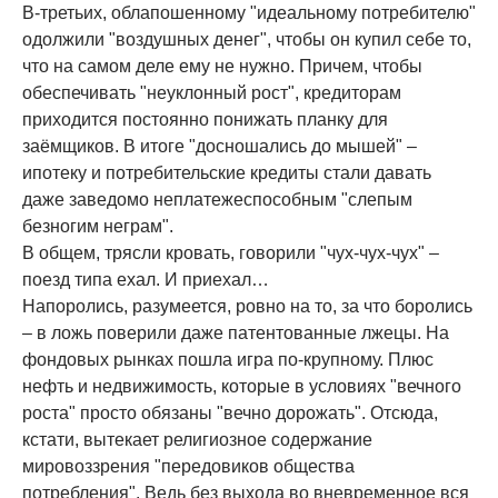
В-третьих, облапошенному "идеальному потребителю"
одолжили "воздушных денег", чтобы он купил себе то,
что на самом деле ему не нужно. Причем, чтобы
обеспечивать "неуклонный рост", кредиторам
приходится постоянно понижать планку для
заёмщиков. В итоге "досношались до мышей" –
ипотеку и потребительские кредиты стали давать
даже заведомо неплатежеспособным "слепым
безногим неграм".
В общем, трясли кровать, говорили "чух-чух-чух" –
поезд типа ехал. И приехал…
Напоролись, разумеется, ровно на то, за что боролись
– в ложь поверили даже патентованные лжецы. На
фондовых рынках пошла игра по-крупному. Плюс
нефть и недвижимость, которые в условиях "вечного
роста" просто обязаны "вечно дорожать". Отсюда,
кстати, вытекает религиозное содержание
мировоззрения "передовиков общества
потребления". Ведь без выхода во вневременное вся