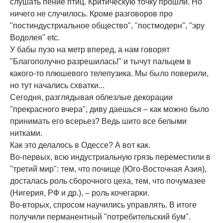
слушать пение птиц. Критическую точку прошли. Но
ничего не случилось. Кроме разговоров про
"постиндустриальное общество", "постмодерн", "эру
Водолея" etc.
У бабы пузо на метр вперед, а нам говорят
"Благополучно разрешилась!" и тычут пальцем в
какого-то плюшевого телепузика. Мы было поверили,
но тут начались схватки...
Сегодня, разглядывая облезлые декорации
"прекрасного вчера", диву даешься – как можно было
принимать его всерьез? Ведь шито все белыми
нитками.
Как это делалось в Одессе? А вот как.
Во-первых, всю индустриальную грязь переместили в
"третий мир": тем, что почище (Юго-Восточная Азия),
досталась роль сборочного цеха, тем, что почумазее
(Нигерия, РФ и др.), – роль кочегарки.
Во-вторых, спросом научились управлять. В итоге
получили перманентный "потребительский бум".