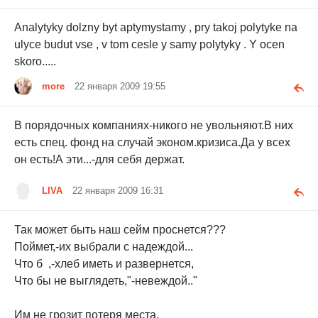
Analytyky dolzny byt aptymystamy , pry takoj polytyke na
ulyce budut vse , v tom cesle y samy polytyky . Y ocen
skoro.....
more
22 января 2009 19:55
В порядочных компаниях-никого не увольняют.В них
есть спец. фонд на случай эконом.кризиса.Да у всех
он есть!А эти...-для себя держат.
LIVA
22 января 2009 16:31
Так может быть наш сейм проснется???
Поймет,-их выбрали с надеждой...
Что б ,-хлеб иметь и развернется,
Что бы не выглядеть,"-невеждой.."
Им не грозит потеря места,