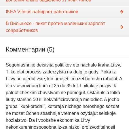
IKEA Vilnius набирает работников
В Вильнюсе - пикет против маленьких зарплат
соцработников
Комментарии (5)
Segoniashnije deistvija politikov eto nachalo kraha Litvy.
Tilko etot process zaderzytsia na dolgije gody. Poka iz
Litvy ne ujedut vsie, kto umejet i mozet horosho rabotat. A
eto v osnovnom liudi ot 25 do 35 let. I nikakije prizyvi k
patrioticheskim chuvstvam ne pomogut. Ostanutsia tolko
liudy starshe 50 ili nekvalificirovanaja molodioz. A jecho
grupa "kupi-prodai", kotoraja nichego horoshego sozdat
ne mozet.Ochen strashnije vremena ozydajut selskoje
hoziaistvo. Da i voobshe ekonomika Litvy
nekonkurentnosposobna iz-za nizkoi proizvoditelnosti