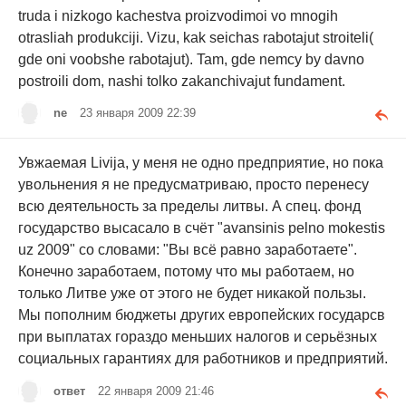
truda i nizkogo kachestva proizvodimoi vo mnogih
otrasliah produkciji. Vizu, kak seichas rabotajut stroiteli(
gde oni voobshe rabotajut). Tam, gde nemcy by davno
postroili dom, nashi tolko zakanchivajut fundament.
ne
23 января 2009 22:39
Увжаемая Livija, у меня не одно предприятие, но пока
увольнения я не предусматриваю, просто перенесу
всю деятельность за пределы литвы. А спец. фонд
государство высасало в счёт "avansinis pelno mokestis
uz 2009" со словами: "Вы всё равно заработаете".
Конечно заработаем, потому что мы работаем, но
только Литве уже от этого не будет никакой пользы.
Мы пополним бюджеты других европейских государсв
при выплатах гораздо меньших налогов и серьёзных
социальных гарантиях для работников и предприятий.
ответ
22 января 2009 21:46