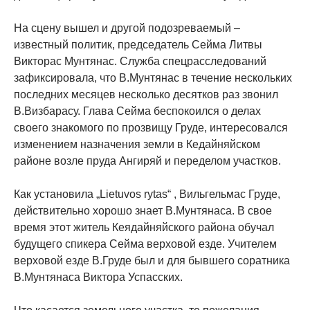
На сцену вышел и другой подозреваемый –
известный политик, председатель Сейма Литвы
Викторас Мунтянас. Служба спецрасследований
зафиксировала, что В.Мунтянас в течение нескольких
последних месяцев несколько десятков раз звонил
В.Визбарасу. Глава Сейма беспокоился о делах
своего знакомого по прозвищу Груде, интересовался
изменением назначения земли в Кедайняйском
районе возле пруда Ангиряй и переделом участков.
Как установила „Lietuvos rytas“ , Вильгельмас Груде,
действительно хорошо знает В.Мунтянаса. В свое
время этот житель Кеядайняйского района обучал
будущего спикера Сейма верховой езде. Учителем
верховой езде В.Груде был и для бывшего соратника
В.Мунтянаса Виктора Успасских.