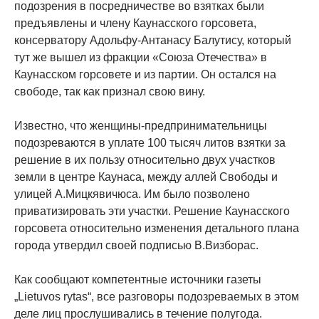
подозрения в посредничестве во взятках были
предъявлены и члену Каунасского горсовета,
консерватору Адольфу-Антанасу Балутису, который
тут же вышел из фракции «Союза Отечества» в
Каунасском горсовете и из партии. Он остался на
свободе, так как признал свою вину.
Известно, что женщины-предпринимательницы
подозреваются в уплате 100 тысяч литов взятки за
решение в их пользу относительно двух участков
земли в центре Каунаса, между аллей Свободы и
улицей А.Мицкявичюса. Им было позволено
приватизировать эти участки. Решение Каунасского
горсовета относительно изменения детального плана
города утвердил своей подписью В.Визборас.
Как сообщают компетентные источники газеты
„Lietuvos rytas“, все разговоры подозреваемых в этом
деле лиц прослушивались в течение полугода.