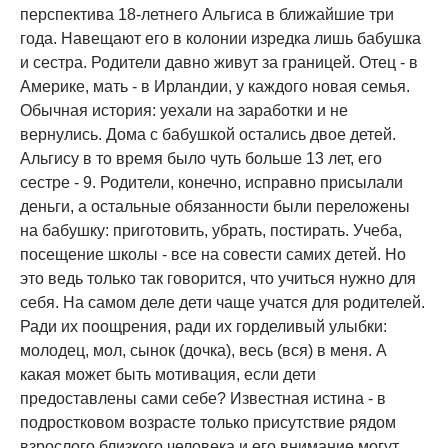
перспектива 18-летнего Альгиса в ближайшие три
года. Навещают его в колонии изредка лишь бабушка
и сестра. Родители давно живут за границей. Отец - в
Америке, мать - в Ирландии, у каждого новая семья.
Обычная история: уехали на заработки и не
вернулись. Дома с бабушкой остались двое детей.
Альгису в то время было чуть больше 13 лет, его
сестре - 9. Родители, конечно, исправно присылали
деньги, а остальные обязанности были переложены
на бабушку: приготовить, убрать, постирать. Учеба,
посещение школы - все на совести самих детей. Но
это ведь только так говорится, что учиться нужно для
себя. На самом деле дети чаще учатся для родителей.
Ради их поощрения, ради их горделивый улыбки:
молодец, мол, сынок (дочка), весь (вся) в меня. А
какая может быть мотивация, если дети
предоставлены сами себе? Известная истина - в
подростковом возрасте только присутствие рядом
взрослого близкого человека и его внимание могут