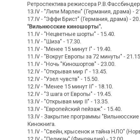
Ретроспектива режиссера Р.В.Фассбиндер
13.IV - "Лили Марлен" (Германия, драма) - 2
17.IV - "Эффи Брист" (Германия, драма) - 20.
"Вильнюсские киношорты".
11.IV - "Нецветные шорты" - 15.40.
11.IV - "Шиза" - 17.30.
11.IV - "Менее 15 минут I" - 19.40.
11.IV - "Вокруг Европы за 72 минуты" - 21.15
11.IV - "Ночь "Киношортов" - 23.00.
12.IV - "Открывая мир I" - 13.45.
12.IV - "Узел чувств" - 15.50.
12.IV - "Менее 15 минут II" - 18.10.
12.IV - "3 шага от Европы" - 19.45.
13.IV - "Открывая мир II" - 13.35.
13.IV - "Европейский пейзаж" - 15.40.
13.IV - Закрытие программы "Вильнюсские
Кинокнига.
11.IV - "Свейн, крысенок и тайна НЛО" (Норв
12.IV - "Пеликан" (Финляндия) - 12.00.