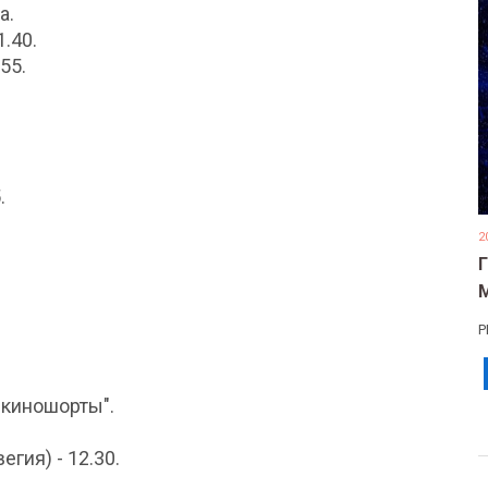
а.
1.40.
55.
.
2
Р
 киношорты".
егия) - 12.30.