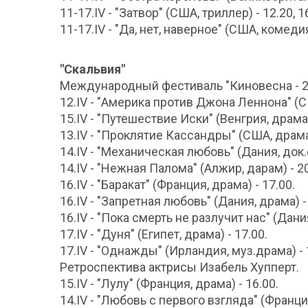
11-17.IV - "Затвор" (США, триллер) - 12.20, 16
11-17.IV - "Да, нет, наверное" (США, комедия)
"Скальвия"
Международный фестиваль "Киновесна - 2
12.IV - "Америка против Джона Леннона" (США
15.IV - "Путешествие Иски" (Венгрия, драма)
13.IV - "Проклятие Кассандры" (США, драма) -
14.IV - "Механическая любовь" (Дания, док.ф
14.IV - "Нежная Палома" (Алжир, дарам) - 20
16.IV - "Баракат" (Франция, драма) - 17.00.
16.IV - "Запретная любовь" (Дания, драма) -
16.IV - "Пока смерть не разлучит нас" (Дани
17.IV - "Дуня" (Египет, драма) - 17.00.
17.IV - "Однажды" (Ирландия, муз.драма) - 
Ретроспектива актрисы Изабель Хупперт.
15.IV - "Лулу" (Франция, драма) - 16.00.
14.IV - "Любовь с первого взгляда" (Франция