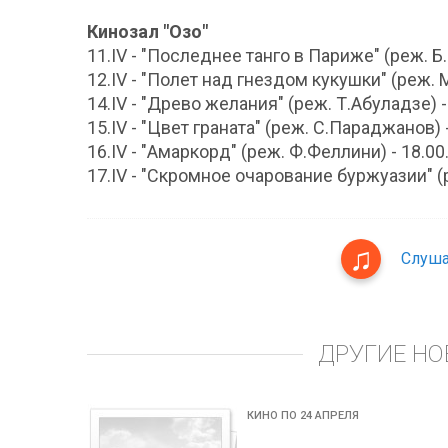
Кинозал "Озо"
11.IV - "Последнее танго в Париже" (реж. Б.
12.IV - "Полет над гнездом кукушки" (реж. 
14.IV - "Древо желания" (реж. Т.Абуладзе) -
15.IV - "Цвет граната" (реж. С.Параджанов) -
16.IV - "Амаркорд" (реж. Ф.Феллини) - 18.00
17.IV - "Скромное очарование буржуазии" (р
Слуша
ДРУГИЕ НО
КИНО ПО 24 АПРЕЛЯ