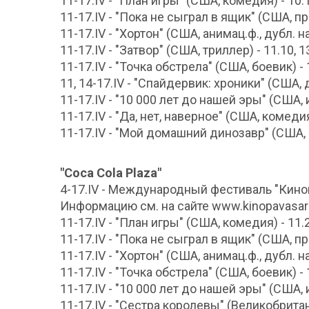
11-17.IV - "План игры" (США, комедия) - 10.10
11-17.IV - "Пока не сыграл в ящик" (США, прик
11-17.IV - "Хортон" (США, анимац.ф., дубл. на л
11-17.IV - "Затвор" (США, триллер) - 11.10, 13
11-17.IV - "Точка обстрела" (США, боевик) - 11
11, 14-17.IV - "Спайдервик: хроники" (США, др
11-17.IV - "10 000 лет до нашей эры" (США, и
11-17.IV - "Да, нет, наверное" (США, комедия)
11-17.IV - "Мой домашний динозавр" (США, п
"Coca Cola Plaza"
4-17.IV - Международный фестиваль "Кинов
Информацию см. на сайте www.kinopavasari
11-17.IV - "План игры" (США, комедия) - 11.20
11-17.IV - "Пока не сыграл в ящик" (США, прик
11-17.IV - "Хортон" (США, анимац.ф., дубл. на л
11-17.IV - "Точка обстрела" (США, боевик) - 11
11-17.IV - "10 000 лет до нашей эры" (США, 
11-17.IV - "Сестра королевы" (Великобритан