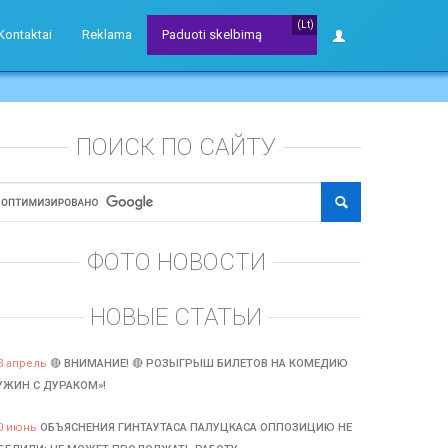
(Lt)
Kontaktai
Reklama
Paduoti skelbimą
ПОИСК ПО САЙТУ
ФОТО НОВОСТИ
НОВЫЕ СТАТЬИ
3 апрель
🔴 ВНИМАНИЕ! 🔴 РОЗЫГРЫШ БИЛЕТОВ НА КОМЕДИЮ
УЖИН С ДУРАКОМ»!
0 июнь
ОБЪЯСНЕНИЯ ГИНТАУТАСА ПАЛУЦКАСА ОППОЗИЦИЮ НЕ