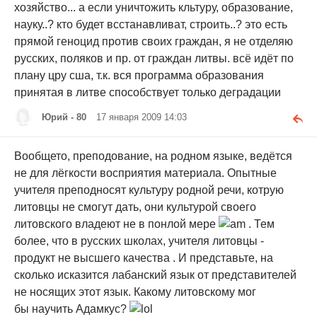
хозяйство... а если уничтожить кльтуру, образование,
науку..? кто будет всстанавливат, строить..? это есть
прямой геноцид против своих граждан, я не отделяю
русских, поляков и пр. от граждан литвы. всё идёт по
плану цру сша, т.к. вся программа образования
принятая в литве способствует только деградации
Юрий - 80
17 января 2009 14:03
Вообщето, преподование, на родном языке, ведётся
не для лёгкости восприятия материала. Опытные
учителя преподносят культуру родной речи, котрую
литовцы не смогут дать, они культурой своего
литовского владеют не в понлой мере
. Тем
более, что в русских школах, учителя литовцы -
продукт не высшего качества . И представьте, на
сколько исказится лабанский язык от представителей
не носящих этот язык. Какому литовскому мог
бы научить Адамкус?