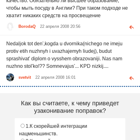
качество. Обязательно ли высшее образование,
чтобы мыть посуду в Англии? При таком подходе не
хватит никаких средств на просвещение
BorodaQ
22 апреля 2008 20:56
Nedaljok tot den',kogda u dvornika(nichego ne imeju
protiv etih nuzhnyh i uvazhajemyh liudej), budut
sprashivat' diplom o vysshem obrazovaniji. Nas nam
nuzhno stol'ko!?? Somnevajus'... KPD nizkij....
svetvit
22 апреля 2008 16:01
Как вы считаете, к чему приведет
узаконивание поправок?
1.К скорейшей интеграции
нацменьшинств.