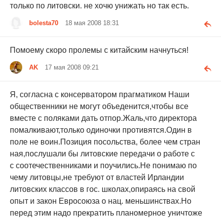
только по литовски. не хочю унижать но так есть.
bolesta70
18 мая 2008 18:31
Помоему скоро пролемы с китайским начнуться!
AK
17 мая 2008 09:21
Я, согласна с консерватором прагматиком Наши
общественники не могут объеденится,чтобы все
вместе с поляками дать отпор.Жаль,что директора
помалкивают,только одиночки противятся.Один в
поле не воин.Позиция посольства, более чем стран
ная,послушали бы литовские передачи о работе с
с соотечественниками и поучились.Не понимаю по
чему литовцы,не требуют от властей Ирландии
литовских классов в гос. школах,опираясь на свой
опыт и закон Евросоюза о нац. меньшинствах.Но
перед этим надо прекратить планомерное уничтоже