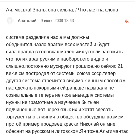
Аи, моська! Знать, она сильна, / Что лает на слона
Анатолий
9 июня 2008 13:43
система разделила нас а мы должны
обединится.назло врагам всех мастей и будет
сила.правда в головках маленьких успели заложить
что поляк враг руским и наоборот.ето видно и
слышно.постоянно мусируют прошлое.но сейчяс 21
век.я см постродал от системы союза ссср.тепер
другая система стремится видимо к инным способам
нас сделать покорными ей.раньше называли не
сознательные теперь не лояльные.для системы
нужны не грамотные а наученые быть ей
подчиненные вот через язык их и хотят зделать
.оргументы о слиянии в общество обсурдны.возмем
прстой пример продовец краски Николай он мне
обеснит на русском и литовском.Ян тоже.Альгимантас