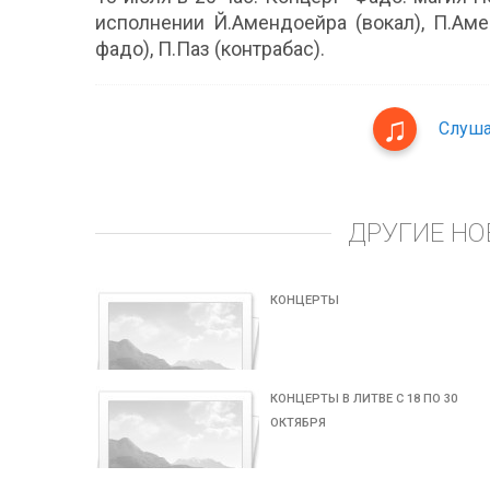
исполнении Й.Амендоейра (вокал), П.Амен
фадо), П.Паз (контрабас).
Слуша
ДРУГИЕ НО
КОНЦЕРТЫ
КОНЦЕРТЫ В ЛИТВЕ С 18 ПО 30
ОКТЯБРЯ