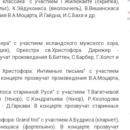
 классика” с участием Г.Жилюкайте (скрипка),
У
альт), К.Эйдукониса (виолончель), В.Вишинскаса
3
я В.А.Моцарта, Й.Гайдна, И.С.Баха и др.
П
ера” с участием исландского мужского хора,
ндия), Оркестра св.Христофора. Дирижер -
учат произведения Б.Биттен, С.Барбер, Г.Холст и
 Христофора: Интимные письма” с участием
 концерте прозвучат произведения В.А.Моцарта,
олоса старинной Руси” с участием Т.Вагатчевой
и (тенор), С.Кондратьева (тенор), Р.Кхолодова
 - Д.Гаркави. В концерте прозвучат старинные
ора: Grand trio” с участием А.Будриса (кларнет),
енюшаса (фортепьяно). В концерте прозвучат