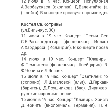
12 июля в 19 час. Концерт “Популярная
А.Вербаускаса (скрипка), Д.Валентайте (
(флейта). В концерте прозвучат произведени
Костел Св.Котрины
(ул.Вильняус, 30)
11 июля в 19 час. Концерт “Песни Сев
С.Б.Рагнарсдоттир (фортепьяно, Исла
А.Хардарсон (Исландия). В концерте прозв
др.
14 июля в 19 час. Концерт “Клавиры
Ф.Пемонтеси (фортепьяно, Швейцария). В
Ф.Чопина и Л.Янацек.
15 июля в 19 час. Концерт “Светилен: г
(сопрано), Л.Шагаловой (альт), Д.Гаркав
(баритон), Д.Лоушникова (бас). Дирижер
русские народные песни.
16 июля в 19 час. Концерт “Клавиры Христоф
Д.Геринга (виолончель, Германия), П.Г