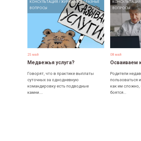
КОНСУЛЬТАЦИЯ
/
ЖУРНАЛИСТ
/
РАЗНЫЕ
КОНСУЛЬТАЦИЯ
ВОПРОСЫ
ВОПРОСЫ
25 май
08 май
Медвежья услуга?
Осваиваем 
Говорят, что в практике выплаты
Родители недав
суточных за однодневную
пользоваться и
командировку есть подводные
как им сложно,
камни....
боятся...