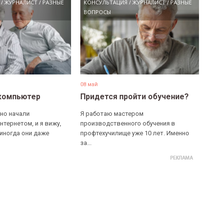
/
ЖУРНАЛИСТ
/
РАЗНЫЕ
КОНСУЛЬТАЦИЯ
/
ЖУРНАЛИСТ
/
РАЗНЫЕ
ВОПРОСЫ
08 май
компьютер
Придется пройти обучение?
но начали
Я работаю мастером
нтернетом, и я вижу,
производственного обучения в
 иногда они даже
профтехучилище уже 10 лет. Именно
за...