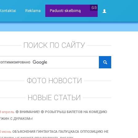
(Lt)
Kontaktai
Reklama
Paduoti skelbimą
ПОИСК ПО САЙТУ
ФОТО НОВОСТИ
НОВЫЕ СТАТЬИ
3 апрель
🔴 ВНИМАНИЕ! 🔴 РОЗЫГРЫШ БИЛЕТОВ НА КОМЕДИЮ
УЖИН С ДУРАКОМ»!
0 июнь
ОБЪЯСНЕНИЯ ГИНТАУТАСА ПАЛУЦКАСА ОППОЗИЦИЮ НЕ