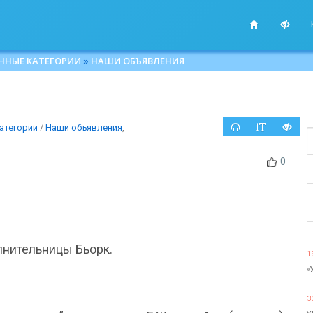
ННЫЕ КАТЕГОРИИ
»
НАШИ ОБЪЯВЛЕНИЯ
атегории
/
Наши объявления
,
0
лнительницы Бьорк.
1
«
3