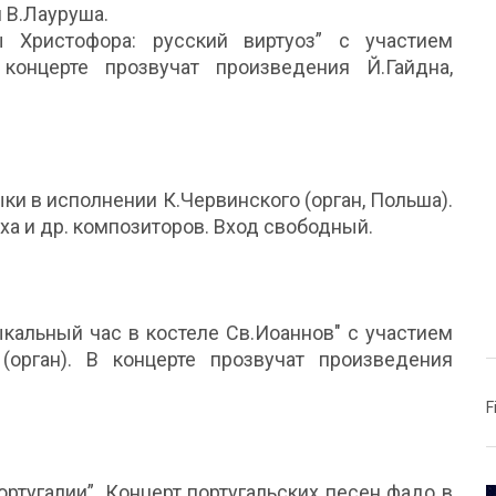
и В.Лауруша.
 Христофора: русский виртуоз” с участием
 концерте прозвучат произведения Й.Гайдна,
ыки в исполнении К.Червинского (орган, Польша).
ха и др. композиторов. Вход свободный.
ыкальный час в костеле Св.Иоаннов" с участием
(орган). В концерте прозвучат произведения
F
ортугалии”. Концерт португальских песен фадо в