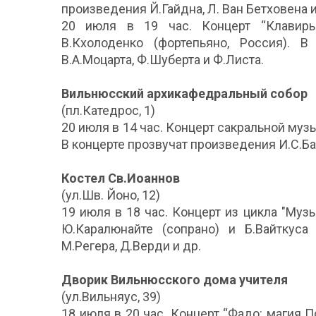
произведения Й.Гайдна, Л. Ван Бетховена 
20 июля в 19 час. Концерт “Клавиры
В.Кхолоденко (фортепьяно, Россия). В
В.А.Моцарта, Ф.Шуберта и Ф.Листа.
Вильнюсский архикафедральный собор
(пл.Катедрос, 1)
20 июля в 14 час. Концерт сакральной муз
В концерте прозвучат произведения И.С.Ба
Костел Св.Иоаннов
(ул.Шв. Йоно, 12)
19 июля в 18 час. Концерт из цикла "Муз
Ю.Каралюнайте (сопрано) и Б.Вайткуса 
М.Регера, Д.Верди и др.
Дворик Вильнюсского дома учителя
(ул.Вильняус, 39)
18 июля в 20 час. Концерт “Фадо: магия П