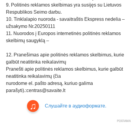
9. Politinės reklamos skelbimas yra susijęs su Lietuvos
Respublikos Seimo darbu.
10. Tinklalapio nuoroda - savaitraštis Ekspress nedelia –
užsakymo Nr.20250111
11. Nuorodos į Europos internetinės politinės reklamos
skelbimų saugyklą –
12. Pranešimas apie politinės reklamos skelbimus, kurie
galbūt neatitinka reikalavimų
Pranešti apie politinės reklamos skelbimus, kurie galbūt
neatitinka reikalavimų (čia
nurodome el. pašto adresą, kuriuo galima
parašyti).:
centras@savaite.lt
Слушайте в аудиоформате.