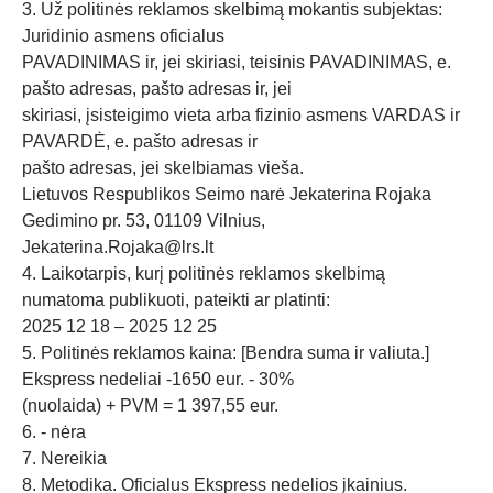
3. Už politinės reklamos skelbimą mokantis subjektas:
Juridinio asmens oficialus
PAVADINIMAS ir, jei skiriasi, teisinis PAVADINIMAS, e.
pašto adresas, pašto adresas ir, jei
skiriasi, įsisteigimo vieta arba fizinio asmens VARDAS ir
PAVARDĖ, e. pašto adresas ir
pašto adresas, jei skelbiamas vieša.
Lietuvos Respublikos Seimo narė Jekaterina Rojaka
Gedimino pr. 53, 01109 Vilnius,
Jekaterina.Rojaka@lrs.lt
4. Laikotarpis, kurį politinės reklamos skelbimą
numatoma publikuoti, pateikti ar platinti:
2025 12 18 – 2025 12 25
5. Politinės reklamos kaina: [Bendra suma ir valiuta.]
Ekspress nedeliai -1650 eur. - 30%
(nuolaida) + PVM = 1 397,55 eur.
6. - nėra
7. Nereikia
8. Metodika. Oficialus Ekspress nedelios įkainius.