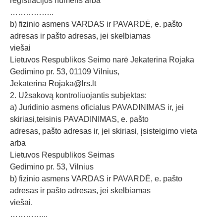
registracijos numeris arba
……………..
b) fizinio asmens VARDAS ir PAVARDĖ, e. pašto
adresas ir pašto adresas, jei skelbiamas
viešai
Lietuvos Respublikos Seimo narė Jekaterina Rojaka
Gedimino pr. 53, 01109 Vilnius,
Jekaterina
Rojaka@lrs.lt
2. Užsakovą kontroliuojantis subjektas:
a) Juridinio asmens oficialus PAVADINIMAS ir, jei
skiriasi,teisinis PAVADINIMAS, e. pašto
adresas, pašto adresas ir, jei skiriasi, įsisteigimo vieta
arba
Lietuvos Respublikos Seimas
Gedimino pr. 53, Vilnius
b) fizinio asmens VARDAS ir PAVARDĖ, e. pašto
adresas ir pašto adresas, jei skelbiamas
viešai.
…………...