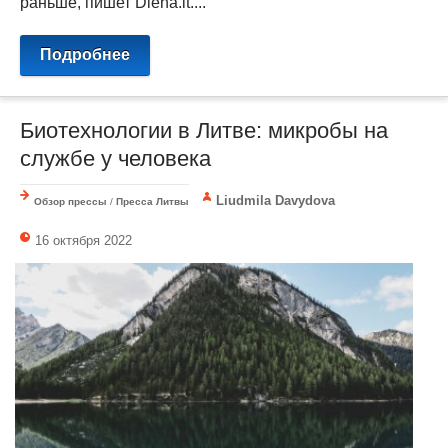
раньше, пишет Diena.lt....
Подробнее
Биотехнологии в Литве: микробы на
службе у человека
Liudmila Davydova
Обзор прессы
/
Пресса Литвы
16 октября 2022