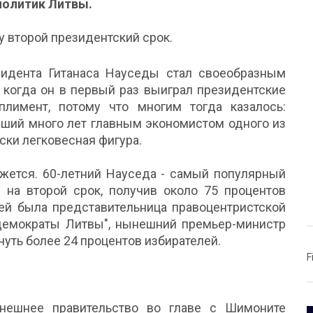
политик Литвы.
у второй президентский срок.
зидента Гитанаса Науседы стал своеобразным
, когда он в первый раз выиграл президентские
имент, потому что многим тогда казалось:
вший много лет главным экономистом одного из
ески легковесная фигура.
ажется. 60-летний Науседа - самый популярный
 на второй срок, получив около 75 процентов
ицей была представительница правоцентристской
 демократы Литвы", нынешний премьер-министр
чуть более 24 процентов избирателей.
F
ынешнее правительство во главе с Шимоните