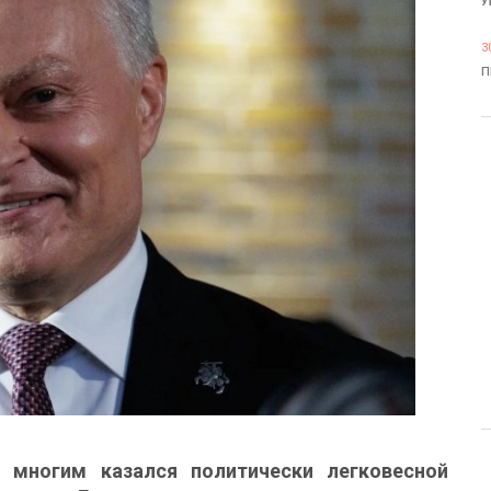
У
3
П
 многим казался политически легковесной