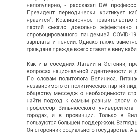
непопулярно, - рассказал DW профессо
Президент периодически критикует ка
нравится". Коалиционное правительство
партий смогло довольно эффективно в
спровоцированного пандемией COVID-19
зарплаты и пенсии. Однако также заметно
граждане прежде всего ставят в вину каб
Как и в соседних Латвии и Эстонии, пр
вопросах национальной идентичности и 
По словам политолога Белиниса, Гитана
независимого от политических партий лид
обществу месседж о необходимости стре
найти подход к самым разным слоям об
профессор Вильнюсского университета 
городах, и в провинции. Только в Ви
пользуются большей поддержкой. Взгляды
Он сторонник социального государства. А 