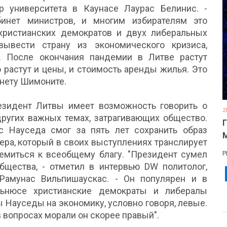
р университета в Каунасе Лаурас Белинис. -
бинет министров, и многим избирателям это
 христианских демократов и двух либеральных
ывести страну из экономического кризиса,
. После окончания пандемии в Литве растут
 растут и цены, и стоимость аренды жилья. Это
инету Шимоните.
езидент Литвы имеет возможность говорить о
2
других важных темах, затрагивающих общество.
с Науседа смог за пять лет сохранить образ
ера, который в своих выступлениях транслирует
миться к всеобщему благу. "Президент сумел
Р
щества, - отметил в интервью DW политолог,
Рамунас Вильпишаускас. - Он популярен и в
льнюсе христианские демократы и либералы
 Науседы на экономику, условно говоря, левые.
в вопросах морали он скорее правый".