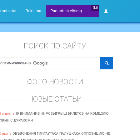
(Lt)
Kontaktai
Reklama
Paduoti skelbimą
ПОИСК ПО САЙТУ
ФОТО НОВОСТИ
НОВЫЕ СТАТЬИ
3 апрель
🔴 ВНИМАНИЕ! 🔴 РОЗЫГРЫШ БИЛЕТОВ НА КОМЕДИЮ
УЖИН С ДУРАКОМ»!
0 июнь
ОБЪЯСНЕНИЯ ГИНТАУТАСА ПАЛУЦКАСА ОППОЗИЦИЮ НЕ