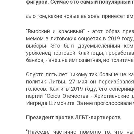
фигурой. Сейчас это самый популярный 
о том, какие новые вызовы принесет ем
DW
"Высокий и красивый" - этот образ пре
мемом в литовских соцсетях в 2019 году
выборы. Это был двусмысленный компл
уроженец портовой Клайпеды, проработа
банков, - внешне импозантная, но политич
Спустя пять лет никому так больше не к
политик Литвы. 27 мая он переизбрался
голосов. Как и в 2019 году, его соперн
партии "Союз Отечества - Христианские
Ингрида Шимоните. За нее проголосовали 
Президент против ЛГБТ-партнерств
"Науседе частично помогло то, что н