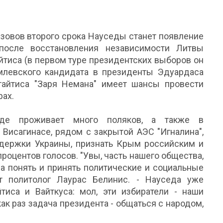
зовов второго срока Науседы станет появление
после восстановления независимости Литвы
тиса (в первом туре президентских выборов он
емлевского кандидата в президенты Эдуардаса
йтайтиса "Заря Немана" имеет шансы провести
рах.
где проживает много поляков, а также в
Висагинасе, рядом с закрытой АЭС "Игналина",
ддержки Украины, признать Крым российским и
роцентов голосов. "Увы, часть нашего общества,
гла понять и принять политические и социальные
т политолог Лаурас Белинис. - Науседа уже
иса и Вайткуса: мол, эти избиратели - наши
как раз задача президента - общаться с народом,