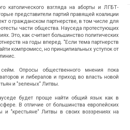
го католического взгляда на аборты и ЛГБТ-
оторые представители партий правящей коалиции
кт о гражданском партнерстве, в том числе для
ротесты части общества. Науседа протестующих
ях. Это, как считает большинство политических
ртнерств на годы вперед. "Если тема партнерств
найти компромисс, но принципиальных уступок от
елинис.
сейм. Опросы общественного мнения пока
аторов и либералов и приход во власть новой
тьян и "зеленых" Литвы.
Науседе будет проще найти общий язык как в
 сфере. В отличие от большинства европейских
ы и "крестьяне" Литвы в своих воззрениях на