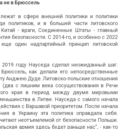
а не в Брюссель
лежат в сфере внешней политики и политики
и политиков, и в большей части литовского
 Китай - враги, Соединенные Штаты - главный
нтия безопасности. С 2014-го, и особенно с 2022
 еще один надпартийный принцип литовской
в 2019 году Науседа сделал неожиданный шаг.
Брюссель, как делали его непосредственные
енту Анджею Дуде. Литовско-польские отношения
 (два с лишним века сосуществования в Речи
ского края в период между двумя мировыми
меньшинства в Литве. Науседа с самого начала
ействия с Варшавой приоритетом. После начала
ния в Украину эта политика оправдала себя.
считают неотъемлемой от безопасности Польши.
ольская армия здесь будет раньше нас", - как-то