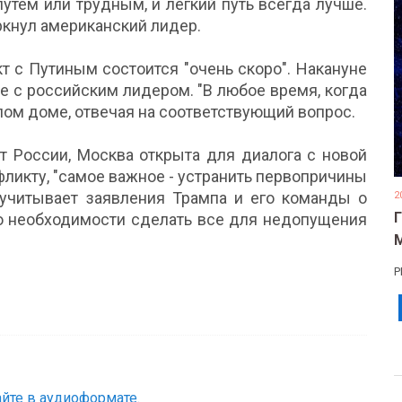
утем или трудным, и легкий путь всегда лучше.
ркнул американский лидер.
т с Путиным состоится "очень скоро". Накануне
ече с российским лидером. "В любое время, когда
елом доме, отвечая на соответствующий вопрос.
нт России, Москва открыта для диалога с новой
ликту, "самое важное - устранить первопричины
я учитывает заявления Трампа и его команды о
2
 о необходимости сделать все для недопущения
Р
йте в аудиоформате.