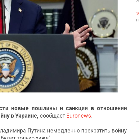
У
3
П
ести новые пошлины и санкции в отношении
ойну в Украине,
сообщает
Euronews
.
ладимира Путина немедленно прекратить войну
"будет только хуже".