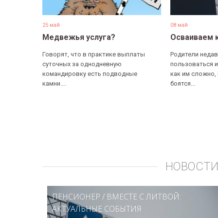
25 май
08 май
Медвежья услуга?
Осваиваем 
Говорят, что в практике выплаты
Родители недав
суточных за однодневную
пользоваться и
командировку есть подводные
как им сложно,
камни....
боятся...
НОВОСТИ
ПЕНСИОНЕР
/
ВМЕСТЕ С ЛИТВОЙ:
АКТУАЛЬНЫЕ СОБЫТИЯ