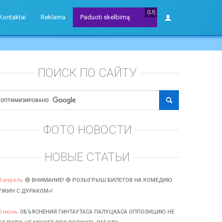
(Lt)
Kontaktai
Reklama
Paduoti skelbimą
ПОИСК ПО САЙТУ
ФОТО НОВОСТИ
НОВЫЕ СТАТЬИ
3 апрель
🔴 ВНИМАНИЕ! 🔴 РОЗЫГРЫШ БИЛЕТОВ НА КОМЕДИЮ
УЖИН С ДУРАКОМ»!
0 июнь
ОБЪЯСНЕНИЯ ГИНТАУТАСА ПАЛУЦКАСА ОППОЗИЦИЮ НЕ