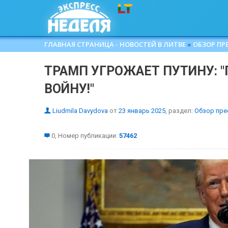
ГЛАВНАЯ СТРАНИЦА - НОВОСТЕЙ В ЛИТВЕ
»
ОБЗОР ПР
ТРАМП УГРОЖАЕТ ПУТИНУ: 
ВОЙНУ!"
Liudmila Davydova
от
23 январь 2025
, раздел:
Обзор пре
0, Номер публикации:
57462