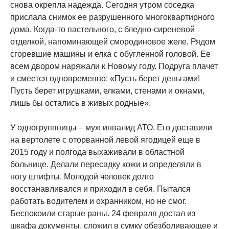
снова окрепла надежда. Сегодня утром соседка
прислала снимок ее разрушенного многоквартирного
дома. Когда-то пастельного, с бледно-сиреневой
отделкой, напоминающей смородиновое желе. Рядом
сгоревшие машины и елка с обугленной головой. Ее
всем двором наряжали к Новому году. Подруга плачет
и смеется одновременно: «Пусть берет деньгами!
Пусть берет игрушками, елками, стенами и окнами,
лишь бы остались в живых родные».
У одногруппницы – муж инвалид АТО. Его доставили
на вертолете с оторванной левой ягодицей еще в
2015 году и полгода выхаживали в областной
больнице. Делали пересадку кожи и определяли в
ногу штифты. Молодой человек долго
восстанавливался и приходил в себя. Пытался
работать водителем и охранником, но не смог.
Беспокоили старые раны. 24 февраля достал из
шкафа документы, сложил в сумку обезболивающее и