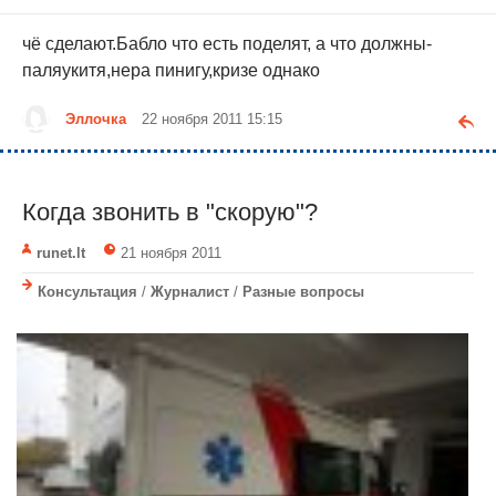
чё сделают.Бабло что есть поделят, а что должны-
паляукитя,нера пинигу,кризе однако
Эллочка
22 ноября 2011 15:15
Когда звонить в "скорую"?
runet.lt
21 ноября 2011
Консультация
/
Журналист
/
Разные вопросы