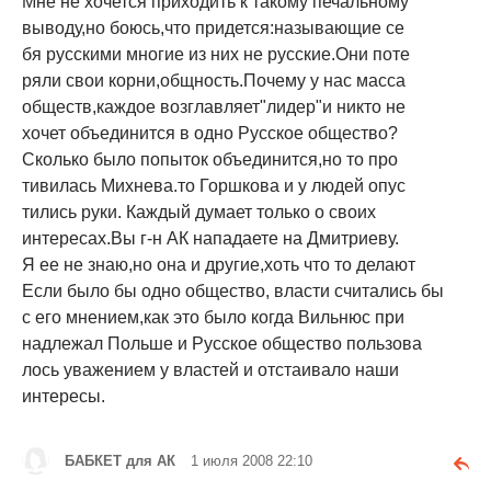
Мне не хочется приходить к такому печальному
выводу,но боюсь,что придется:называющие се
бя русскими многие из них не русские.Они поте
ряли свои корни,общность.Почему у нас масса
обществ,каждое возглавляет"лидер"и никто не
хочет объединится в одно Русское общество?
Сколько было попыток объединится,но то про
тивилась Михнева.то Горшкова и у людей опус
тились руки. Каждый думает только о своих
интересах.Вы г-н АК нападаете на Дмитриеву.
Я ее не знаю,но она и другие,хоть что то делают
Если было бы одно общество, власти считались бы
с его мнением,как это было когда Вильнюс при
надлежал Польше и Русское общество пользова
лось уважением у властей и отстаивало наши
интересы.
БАБКЕТ для АК
1 июля 2008 22:10