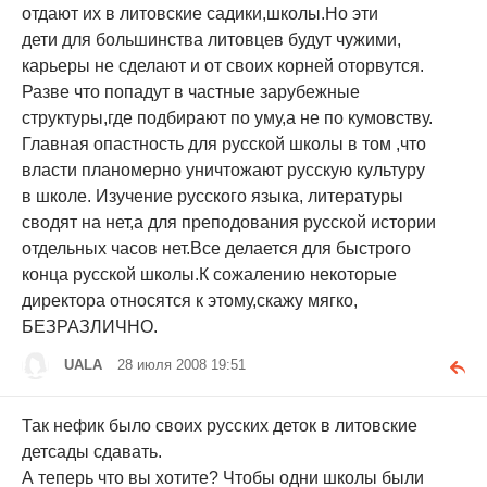
отдают их в литовские садики,школы.Но эти
дети для большинства литовцев будут чужими,
карьеры не сделают и от своих корней оторвутся.
Разве что попадут в частные зарубежные
структуры,где подбирают по уму,а не по кумовству.
Главная опастность для русской школы в том ,что
власти планомерно уничтожают русскую культуру
в школе. Изучение русского языка, литературы
сводят на нет,а для преподования русской истории
отдельных часов нет.Все делается для быстрого
конца русской школы.К сожалению некоторые
директора относятся к этому,скажу мягко,
БЕЗРАЗЛИЧНО.
UALA
28 июля 2008 19:51
Так нефик было своих русских деток в литовские
детсады сдавать.
А теперь что вы хотите? Чтобы одни школы были