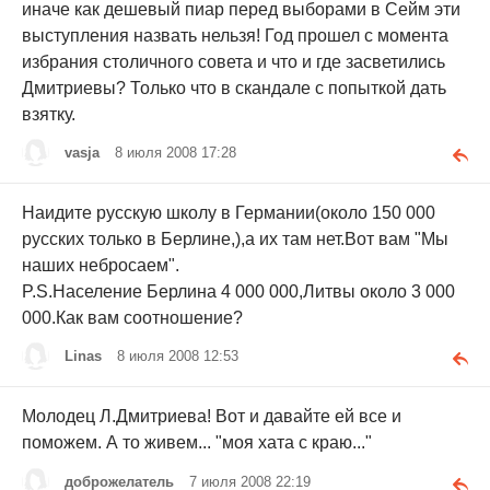
иначе как дешевый пиар перед выборами в Сейм эти
выступления назвать нельзя! Год прошел с момента
избрания столичного совета и что и где засветились
Дмитриевы? Только что в скандале с попыткой дать
взятку.
vasja
8 июля 2008 17:28
Наидите русскую школу в Германии(около 150 000
русских только в Берлине,),a их там нет.Вот вам "Мы
наших небросаем".
P.S.Население Берлина 4 000 000,Литвы около 3 000
000.Как вам соотношение?
Linas
8 июля 2008 12:53
Молодец Л.Дмитриева! Вот и давайте ей все и
поможем. А то живем... "моя хата с краю..."
доброжелатель
7 июля 2008 22:19