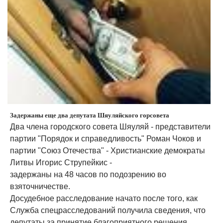
Задержаны еще два депутата Шяуляйского горсовета
Два члена городского совета Шяуляй - представители
партии "Порядок и справедливость" Роман Чоков и
партии "Союз Отечества" - Христианские демократы
Литвы Игорис Струпейкис -
задержаны на 48 часов по подозрению во
взяточничестве.
Досудебное расследование начато после того, как
Служба спецрасследований получила сведения, что
депутаты за принятие благоприятного решения