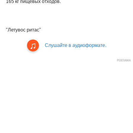
165 кг пищевых отходов.
"Летувос ритас"
Слушайте в аудиоформате.