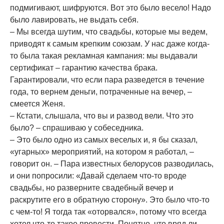
подмигивают, шифруются. Вот это было весело! Надо
было лавировать, не выдать себя.
– Мы всегда шутим, что свадьбы, которые мы ведем,
приводят к самым крепким союзам. У нас даже когда-
то была такая рекламная кампания: мы выдавали
сертификат – гарантию качества брака.
Гарантировали, что если пара разведется в течение
года, то вернем деньги, потраченные на вечер, –
смеется Женя.
– Кстати, слышала, что вы и развод вели. Что это
было? – спрашиваю у собеседника.
– Это было одно из самых веселых и, я бы сказал,
«угарных» мероприятий, на котором я работал, –
говорит он. – Пара известных белорусов разводилась,
и они попросили: «Давай сделаем что-то вроде
свадьбы, но разверните свадебный вечер и
раскрутите его в обратную сторону». Это было что-то
с чем-то! Я тогда так «оторвался», потому что всегда
хотел что-то такое провести. Понятно, что вряд ли