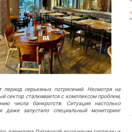
У
3
П
 период серьезных потрясений. Несмотря на
ый сектор сталкивается с комплексом проблем,
нию числа банкротств. Ситуация настолько
ки даже запустило специальный мониторинг
ого директора Литовской ассоциации гостиниц и