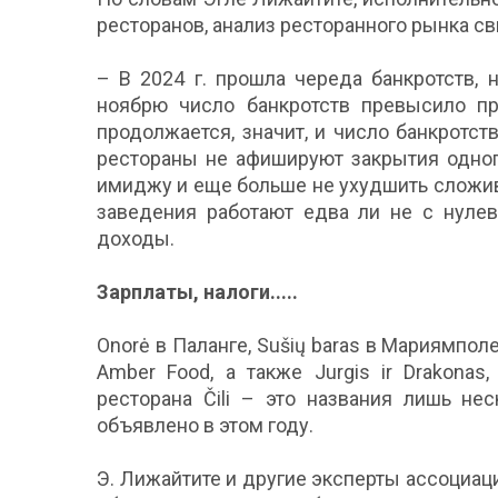
ресторанов, анализ ресторанного рынка св
– В 2024 г. прошла череда банкротств, 
ноябрю число банкротств превысило пр
продолжается, значит, и число банкротст
рестораны не афишируют закрытия одног
имиджу и еще больше не ухудшить сложив
заведения работают едва ли не с нуле
доходы.
Зарплаты, налоги.....
Onorė в Паланге, Sušių baras в Мариямпол
Amber Food, а также Jurgis ir Drakonas,
ресторана Čili – это названия лишь не
объявлено в этом году.
Э. Лижайтите и другие эксперты ассоциац