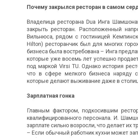
Почему закрылся ресторан в самом сер
Владелица ресторана Dua Инга Шамшонай
закрыть ресторан. Расположенный нап
Вильнюса, рядом с гостиницей Кемпински (
Hilton) ресторанчик был для многих гор
бизнеса была востребована – Инга предлаг
которые уже восемь лет успешно продает
под маркой Virsi TU. Однако история рес
что в сфере мелкого бизнеса наряду с
которые делают выживание даже в столиц
Зарплатная гонка
Главным фактором, подкосившим рестора
квалифицированного персонала. И. Шамш
зарплате сильно возросли, что делает их
– Если обычный работник кухни может зап