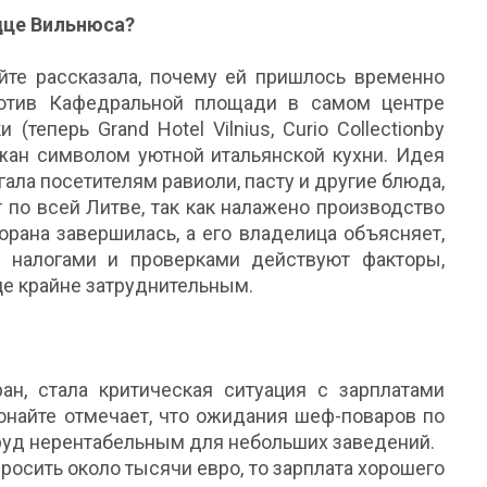
дце Вильнюса?
те рассказала, почему ей пришлось временно
ротив Кафедральной площади в самом центре
теперь Grand Hotel Vilnius, Curio Collectionby
ожан символом уютной итальянской кухни. Идея
ала посетителям равиоли, пасту и другие блюда,
 по всей Литве, так как налажено производство
торана завершилась, а его владелица объясняет,
 налогами и проверками действуют факторы,
е крайне затруднительным.
н, стала критическая ситуация с зарплатами
онайте отмечает, что ожидания шеф-поваров по
 труд нерентабельным для небольших заведений.
росить около тысячи евро, то зарплата хорошего