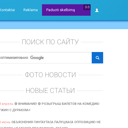
(Lt)
Kontaktai
Reklama
Paduoti skelbimą
ПОИСК ПО САЙТУ
ФОТО НОВОСТИ
НОВЫЕ СТАТЬИ
3 апрель
🔴 ВНИМАНИЕ! 🔴 РОЗЫГРЫШ БИЛЕТОВ НА КОМЕДИЮ
УЖИН С ДУРАКОМ»!
0 июнь
ОБЪЯСНЕНИЯ ГИНТАУТАСА ПАЛУЦКАСА ОППОЗИЦИЮ НЕ