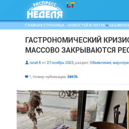
ГЛАВНАЯ СТРАНИЦА - НОВОСТЕЙ В ЛИТВЕ
»
ОБЪЯВЛЕН
ГАСТРОНОМИЧЕСКИЙ КРИЗИС
МАССОВО ЗАКРЫВАЮТСЯ РЕ
runet.lt
от
27 ноябрь 2025
, раздел:
Объявления, меропри
1, Номер публикации:
58976