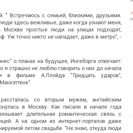
У
3
. " Встречаюсь с семьей, близкими, друзьями.
П
 люди здесь вежливые, даже когда узнают меня,
 Москве простые люди на улицах подходят,
ф. Уж точно никто не нападает, даже в метро", -
ес" о планах на будущее, Ингеборга отвечает:
о я страшно не люблю говорить о них до начала
и в фильме А.Ллойда "Тридцать ударов",
Манхэттене".
 рассталась со вторым мужем, английским
рнулась в Москву. Как писали в начале года
вязывает длительная романтическая связь с
цей. А на одном из интернет-порталов даже
нируемой летом свадьбе. "Не знаю, откуда люди