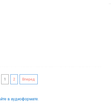
1
2
Вперед
йте в аудиоформате.