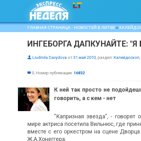
ГЛАВНАЯ СТРАНИЦА - НОВОСТЕЙ В ЛИТВЕ
»
КАЛЕЙДО
ИНГЕБОРГА ДАПКУНАЙТЕ: "Я 
Liudmila Davydova
от
31 май 2010
, раздел:
Калейдоскоп
,
0, Номер публикации:
16832
К ней так просто не подойдешь
говорить, а с кем - нет
"Капризная звезда", - говорят
мире актриса посетила Вильнюс, где прин
вместе с его оркестром на сцене Дворца
Ж.А.Хонеггера.