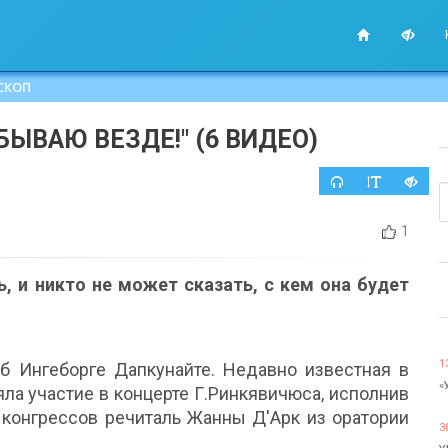
СКОП
БЫВАЮ ВЕЗДЕ!" (6 ВИДЕО)
1
, и никто не может сказать, с кем она будет
1
 об Ингеборге Дапкунайте. Недавно известная в
«
яла участие в концерте Г.Ринкявичюса, исполнив
 конгрессов речиталь Жанны Д'Арк из оратории
3