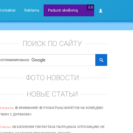
(Lt)
Kontaktai
Reklama
Paduoti skelbimą
ПОИСК ПО САЙТУ
ФОТО НОВОСТИ
НОВЫЕ СТАТЬИ
3 апрель
🔴 ВНИМАНИЕ! 🔴 РОЗЫГРЫШ БИЛЕТОВ НА КОМЕДИЮ
УЖИН С ДУРАКОМ»!
0 июнь
ОБЪЯСНЕНИЯ ГИНТАУТАСА ПАЛУЦКАСА ОППОЗИЦИЮ НЕ