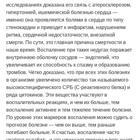
исследованиях доказана его связь с атеросклерозом,
гипертонией, ишемической болезнью сердца —
именно она проявляется болями в сердце по типу
стенокардии и приводит к инфарктам, нарушениям
ритма, сердечной недостаточности, внезапной
смерти. По сути, это главная причина смертности в
наше время. Воспаление при таких недугах поражает
внутреннюю оболочку сосудов — эндотелий, что
увеличивает их способность к спазму и образованию
тромбов. Чётко доказано, что при всех этих болезнях
в организме увеличено количество так называемого
высокоспецифического СРБ (С-реактивного белка) и
ряда цитокинов. Эти вещества участвуют в
воспалительных реакциях, и чем их больше, тем
воспаление активнее и тем тяжелее течение болезни.
По уровню этих маркеров воспаления можно судить о
прогнозе болезни — чем он выше, тем раньше
погибают больные. К счастью, воспаление часто
удаётся ослабить, и это улучшает прогноз и повышает