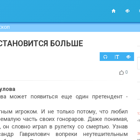
СКОП
СТАНОВИТСЯ БОЛЬШЕ
0
улова
ова может появиться еще один претендент -
ным игроком. И не только потому, что любил
1
 немалую часть своих гонораров. Даже понимая,
«
, он словно играл в рулетку со смертью. Узнав
сандр Гаврилович вопреки неутешительным
3