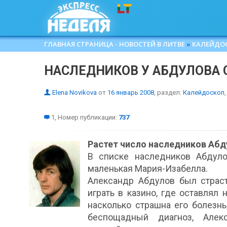
ГЛАВНАЯ СТРАНИЦА - НОВОСТЕЙ В ЛИТВЕ
»
КАЛЕЙДО
НАСЛЕДНИКОВ У АБДУЛОВА 
Elena Novikova
от
16 январь 2008
, раздел:
Калейдоскоп
,
1, Номер публикации:
737
Растет число наследников Абд
В списке наследников Абдул
маленькая Мария-Изабелла.
Александр Абдулов был страст
играть в казино, где оставлял
насколько страшна его болезнь
беспощадный диагноз, Алек