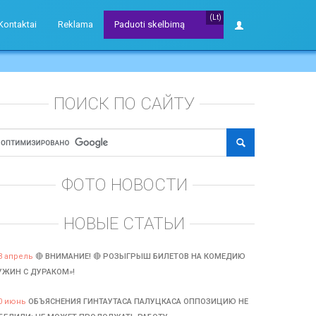
(Lt)
Kontaktai
Reklama
Paduoti skelbimą
ПОИСК ПО САЙТУ
ФОТО НОВОСТИ
НОВЫЕ СТАТЬИ
3 апрель
🔴 ВНИМАНИЕ! 🔴 РОЗЫГРЫШ БИЛЕТОВ НА КОМЕДИЮ
УЖИН С ДУРАКОМ»!
0 июнь
ОБЪЯСНЕНИЯ ГИНТАУТАСА ПАЛУЦКАСА ОППОЗИЦИЮ НЕ