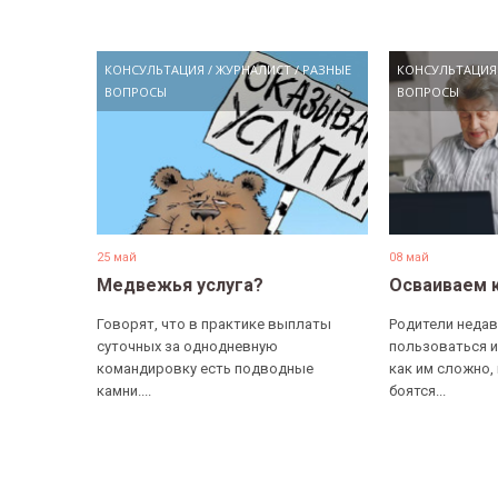
КОНСУЛЬТАЦИЯ
/
ЖУРНАЛИСТ
/
РАЗНЫЕ
КОНСУЛЬТАЦИЯ
ВОПРОСЫ
ВОПРОСЫ
25 май
08 май
Медвежья услуга?
Осваиваем 
Говорят, что в практике выплаты
Родители недав
суточных за однодневную
пользоваться и
командировку есть подводные
как им сложно,
камни....
боятся...