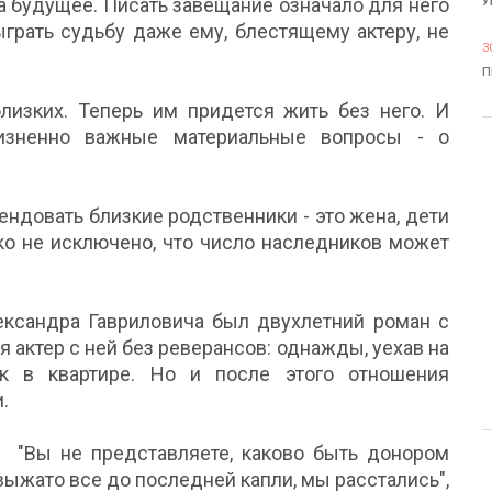
а будущее. Писать завещание означало для него
У
ыграть судьбу даже ему, блестящему актеру, не
3
П
изких. Теперь им придется жить без него. И
изненно важные материальные вопросы - о
ендовать близкие родственники - это жена, дети
ко не исключено, что число наследников может
ксандра Гавриловича был двухлетний роман с
актер с ней без реверансов: однажды, уехав на
к в квартире. Но и после этого отношения
.
"Вы не представляете, каково быть донором
выжато все до последней капли, мы расстались",