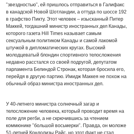
"звездностью", ей пришлось отправиться в Галифакс
в канадской Новой Шотландии, а оттуда по шоссе 192
в графство Пикту. Этот человек – изысканный Питер
Маккей, тогдашний министр иностранных дел Канады,
которого газета Hill Times называет самым
сексуальным политиком Канады и самой лакомой
штучкой в дипломатических кругах. Высокий
молодцеватый блондин спортивного телосложения
недавно расстался со своей подругой, депутатом
парламента Белиндой Стронак, которая бросила его,
перейдя в другую партию. Имидж Маккея не похож на
обычный образ министра иностранных дел.
У 40-летнего министра солнечный загар и
телосложение человека, который проводит время на
поле для регби, а не скрючившись за чтением
коммюнике "большой восьмерки". Правда, он моложе
51-летней Кондолизы Райс, но этот факт не стал