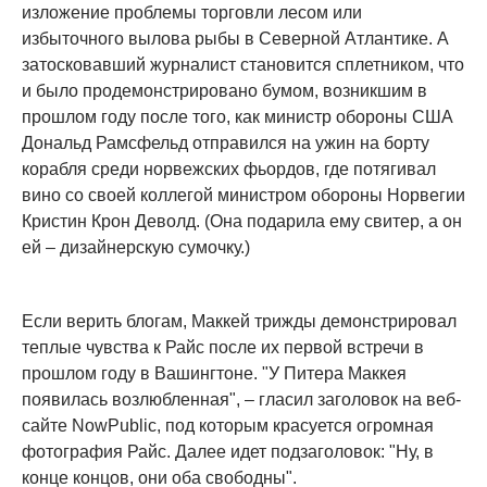
изложение проблемы торговли лесом или
избыточного вылова рыбы в Северной Атлантике. А
затосковавший журналист становится сплетником, что
и было продемонстрировано бумом, возникшим в
прошлом году после того, как министр обороны США
Дональд Рамсфельд отправился на ужин на борту
корабля среди норвежских фьордов, где потягивал
вино со своей коллегой министром обороны Норвегии
Кристин Крон Деволд. (Она подарила ему свитер, а он
ей – дизайнерскую сумочку.)
Если верить блогам, Маккей трижды демонстрировал
теплые чувства к Райс после их первой встречи в
прошлом году в Вашингтоне. "У Питера Маккея
появилась возлюбленная", – гласил заголовок на веб-
сайте NowPublic, под которым красуется огромная
фотография Райс. Далее идет подзаголовок: "Ну, в
конце концов, они оба свободны".