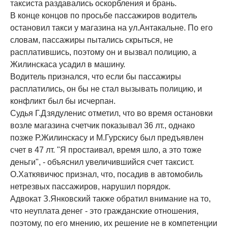
таксиста раздавались оскорбления и брань.
В конце концов по просьбе пассажиров водитель
остановил такси у магазина на ул.Антакальне. По его
словам, пассажиры пытались скрыться, не
расплатившись, поэтому он и вызвал полицию, а
Жилинскаса усадил в машину.
Водитель признался, что если бы пассажиры
расплатились, он бы не стал вызывать полицию, и
конфликт был бы исчерпан.
Судья Г.Дзядуленис отметил, что во время остановки
возле магазина счетчик показывал 36 лт., однако
позже Р.Жилинскасу и М.Гурскису был предъявлен
счет в 47 лт. "Я простаивал, время шло, а это тоже
деньги", - объяснил увеличившийся счет таксист.
О.Хаткявичюс признал, что, посадив в автомобиль
нетрезвых пассажиров, нарушил порядок.
Адвокат З.Янковский также обратил внимание на то,
что неуплата денег - это гражданские отношения,
поэтому, по его мнению, их решение не в компетенции