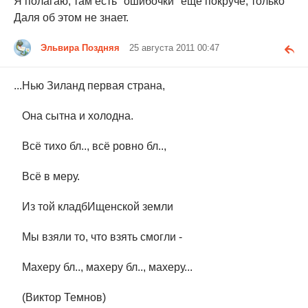
Я полагаю, там есть "ошибочки" ещё покруче, только
Даля об этом не знает.
Эльвира Поздняя
25 августа 2011 00:47
...Нью Зиланд первая страна,
Она сытна и холодна.
Всё тихо бл.., всё ровно бл..,
Всё в меру.
Из той кладбИщенской земли
Мы взяли то, что взять смогли -
Махеру бл.., махеру бл.., махеру...
(Виктор Темнов)