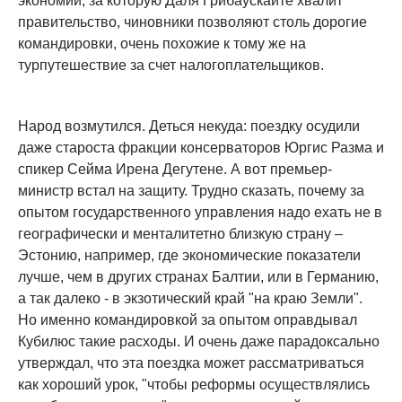
экономии, за которую Даля Грибаускайте хвалит
правительство, чиновники позволяют столь дорогие
командировки, очень похожие к тому же на
турпутешествие за счет налогоплательщиков.
Народ возмутился. Деться некуда: поездку осудили
даже староста фракции консерваторов Юргис Разма и
спикер Сейма Ирена Дегутене. А вот премьер-
министр встал на защиту. Трудно сказать, почему за
опытом государственного управления надо ехать не в
географически и менталитетно близкую страну –
Эстонию, например, где экономические показатели
лучше, чем в других странах Балтии, или в Германию,
а так далеко - в экзотический край "на краю Земли".
Но именно командировкой за опытом оправдывал
Кубилюс такие расходы. И очень даже парадоксально
утверждал, что эта поездка может рассматриваться
как хороший урок, "чтобы реформы осуществлялись