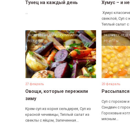
Тунец на каждый день
Хумус – и н
...
​ Хумус классиче
свеклой, Суп с 
Теплый салат с 
ЭКСПРЕСС НЕДЕЛЯ
/
КУЛИНАРНЫЕ
ЭКСПРЕСС НЕДЕ
РЕЦЕПТЫ
РЕЦЕПТЫ
27 февраль
20 февраль
Овощи, которые пережили
Рассыпался
зиму
Суп с горохом и
Сэндвич с горо
Крем-суп из корня сельдерея, Суп из
Гороховые котл
красной чечевицы, Теплый салат из
мясным...
свеклы с яйцом, Запеченная...