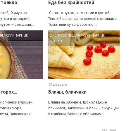
е только
Еда без крайностей
ский, ​ Хумус со
​ Салат с нутом, томатами и фетой. ​
нутом и овощами, ​
Теплый салат из чечевицы с овощами. ​
нутом и овощами,...
Томатный суп с фасолью....
ЛЯ
/
КУЛИНАРНЫЕ
ЭКСПРЕСС НЕДЕЛЯ
/
КУЛИНАРНЫЕ
РЕЦЕПТЫ
13 февраль
 горох…
Блины, блинчики
 копченой курицей,
Блины на ряженке, Шоколадные
ховым пюре,
блинчики, Закусочные блины с курицей
еты, Запеканка с
и грибами, Блины с яблочным...