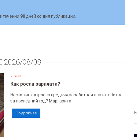
в течении
90
дней со дня публикации.
Е
2026/08/08
25 май
Как росла зарплата?
Насколько выросла средняя заработная плата в Литве
за последний год? Маргарита
F
Подробнее