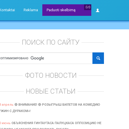
(Lt)
Kontaktai
Reklama
Paduoti skelbimą
ПОИСК ПО САЙТУ
ФОТО НОВОСТИ
НОВЫЕ СТАТЬИ
3 апрель
🔴 ВНИМАНИЕ! 🔴 РОЗЫГРЫШ БИЛЕТОВ НА КОМЕДИЮ
УЖИН С ДУРАКОМ»!
0 июнь
ОБЪЯСНЕНИЯ ГИНТАУТАСА ПАЛУЦКАСА ОППОЗИЦИЮ НЕ