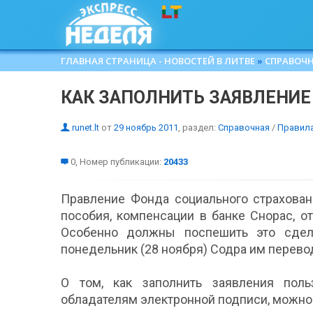
ГЛАВНАЯ СТРАНИЦА - НОВОСТЕЙ В ЛИТВЕ
»
СПРАВОЧ
КАК ЗАПОЛНИТЬ ЗАЯВЛЕНИЕ
runet.lt
от
29 ноябрь 2011
, раздел:
Справочная
/
Правил
0, Номер публикации:
20433
Правление Фонда социального страхован
пособия, компенсации в банке Снорас, о
Особенно должны поспешить это сдел
понедельник (28 ноября) Содра им перево
О том, как заполнить заявления поль
обладателям электронной подписи, можно 