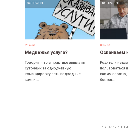
ВОПРОСЫ
ВОПРОСЫ
25 май
08 май
Медвежья услуга?
Осваиваем 
Говорят, что в практике выплаты
Родители недав
суточных за однодневную
пользоваться и
командировку есть подводные
как им сложно,
камни....
боятся...