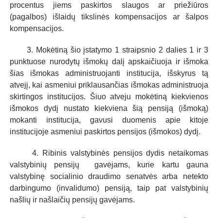
procentus jiems paskirtos slaugos ar priežiūros
(pagalbos) išlaidų tikslinės kompensacijos ar šalpos
kompensacijos.
3. Mokėtiną šio įstatymo 1 straipsnio 2 dalies 1 ir 3
punktuose nurodytų išmokų dalį apskaičiuoja ir išmoka
šias išmokas administruojanti institucija, išskyrus tą
atvejį, kai asmeniui priklausančias išmokas administruoja
skirtingos institucijos. Šiuo atveju mokėtiną kiekvienos
išmokos dydį nustato kiekviena šią pensiją (išmoką)
mokanti institucija, gavusi duomenis apie kitoje
institucijoje asmeniui paskirtos pensijos (išmokos) dydį.
4. Ribinis valstybinės pensijos dydis netaikomas
valstybinių pensijų gavėjams, kurie
kartu gauna
valstybinę socialinio draudimo senatvės arba netekto
darbingumo (invalidumo) pensiją, taip pat valstybinių
našlių ir našlaičių pensijų gavėjams.