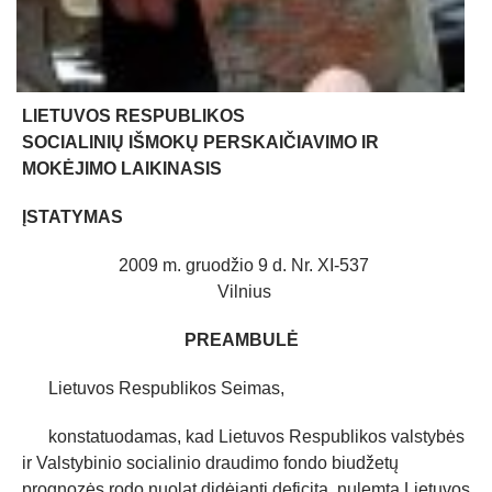
LIETUVOS RESPUBLIKOS
SOCIALINIŲ IŠMOKŲ PERSKAIČIAVIMO IR
MOKĖJIMO LAIKINASIS
ĮSTATYMAS
2009 m. gruodžio 9 d. Nr. XI-537
Vilnius
PREAMBULĖ
Lietuvos Respublikos Seimas,
konstatuodamas, kad Lietuvos Respublikos valstybės
ir Valstybinio socialinio draudimo fondo biudžetų
prognozės rodo nuolat didėjantį deficitą, nulemtą Lietuvos