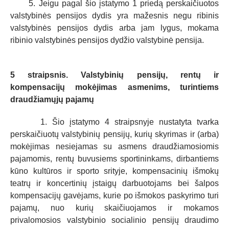
5. Jeigu pagal šio įstatymo 1 priedą perskaičiuotos
valstybinės pensijos dydis yra mažesnis negu ribinis
valstybinės pensijos dydis arba jam lygus, mokama
ribinio valstybinės pensijos dydžio valstybinė pensija.
5 straipsnis. Valstybinių pensijų, rentų ir
kompensacijų mokėjimas asmenims, turintiems
draudžiamųjų pajamų
1. Šio įstatymo 4 straipsnyje nustatyta tvarka
perskaičiuotų valstybinių pensijų, kurių skyrimas ir (arba)
mokėjimas nesiejamas su asmens draudžiamosiomis
pajamomis, rentų buvusiems sportininkams, dirbantiems
kūno kultūros ir sporto srityje, kompensacinių išmokų
teatrų ir koncertinių įstaigų darbuotojams bei šalpos
kompensacijų gavėjams, kurie po išmokos paskyrimo turi
pajamų, nuo kurių skaičiuojamos ir mokamos
privalomosios valstybinio socialinio pensijų draudimo