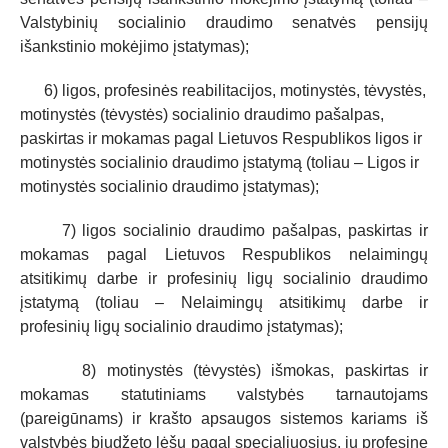
Valstybinių socialinio draudimo senatvės pensijų
išankstinio mokėjimo įstatymas);
6) ligos, profesinės reabilitacijos, motinystės, tėvystės,
motinystės (tėvystės) socialinio draudimo pašalpas,
paskirtas ir mokamas pagal Lietuvos Respublikos ligos ir
motinystės socialinio draudimo įstatymą (toliau – Ligos ir
motinystės socialinio draudimo įstatymas);
7) ligos socialinio draudimo pašalpas, paskirtas ir
mokamas pagal Lietuvos Respublikos nelaimingų
atsitikimų darbe ir profesinių ligų socialinio draudimo
įstatymą (toliau – Nelaimingų atsitikimų darbe ir
profesinių ligų socialinio draudimo įstatymas);
8) motinystės (tėvystės) išmokas, paskirtas ir
mokamas statutiniams valstybės tarnautojams
(pareigūnams) ir krašto apsaugos sistemos kariams iš
valstybės biudžeto lėšų pagal specialiuosius, jų profesinę