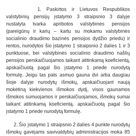
1. Paskirtos ir Lietuvos Respublikos
valstybinių pensijų įstatymo 3 straipsnio 3 dalyje
nustatyta tvarka apribotos valstybinės pensijos
(pareigūnų ir karių – kartu su mokamu valstybinės
socialinio draudimo bazinės pensijos dydžio priedu) ir
rentos, nurodytos šio įstatymo 1 straipsnio 2 dalies 1 ir 3
punktuose, bei valstybinės socialinio draudimo našlių
pensijos perskaičiuojamos taikant atitinkamą koeficientą,
apskaičiuotą pagal šio įstatymo 1 priede nurodytą
formulę. Jeigu tas pats asmuo gauna dvi arba daugiau
šioje dalyje nurodytų išmokų, apskaičiuojant naują
mokėtiną kiekvienos išmokos dydį, visos gaunamos
išmokos sumuojamos ir perskaičiuojamos, išmokų sumai
taikant atitinkamą koeficientą, apskaičiuotą pagal šio
įstatymo 1 priede nurodytą formulę.
2. Šio įstatymo 1 straipsnio 2 dalies 4 punkte nurodytų
išmokų gavėjams savivaldybių administracijos moka 85