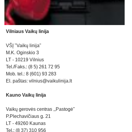
Vilniaus Vaikų linija
VŠĮ "Vaikų linija"
M.K. Oginskio 3
LT - 10219 Vilnius
Tel./Faks.: (8 5) 261 72 95
Mob. tel.: 8 (601) 93 283
El. paštas:
vilnius@vaikulinija.lt
Kauno Vaikų linija
Vaikų gerovės centras ,,Pastogė"
P.Plechavičiaus g. 21
LT - 49260 Kaunas
Tel.: (8 37) 310 956