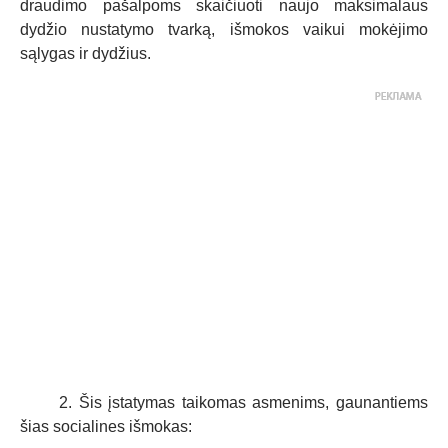
draudimo pašalpoms skaičiuoti naujo maksimalaus
dydžio nustatymo
tvarką, išmokos vaikui mokėjimo
sąlygas ir dydžius.
2. Šis įstatymas taikomas asmenims, gaunantiems
šias socialines išmokas: