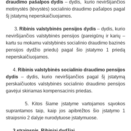
draudimo pašalpos dydis
–
dydis, kurio neviršijančios
motinystės (tėvystės) socialinio draudimo pašalpos pagal
šį įstatymą neperskaičiuojamos.
3.
Ribinis valstybinės pensijos
dydis
– dydis, kurio
neviršijančios valstybinės pensijos (pareigūnų ir karių –
kartu su mokamu valstybinės socialinio draudimo bazinės
pensijos dydžio priedu) pagal šio įstatymo 1 priedą
neperskaičiuojamos.
4.
Ribinis valstybinės socialinio draudimo pensijos
dydis
– dydis, kurio neviršijančios pagal šį įstatymą
perskaičiuotos valstybinės socialinio draudimo pensijos
gavėjui skiriamas kompensacinis priedas.
5. Kitos šiame įstatyme vartojamos sąvokos
suprantamos taip, kaip jos apibrėžtos šio įstatymo 1
straipsnio 2 dalyje nurodytuose įstatymuose.
3 straipsnis. Ribiniai dydžiai