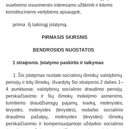
svarbiems visuomenės interesams užtikrinti ir kitoms
konstitucinėms vertybėms apsaugoti,
priima šį laikinąjį įstatymą.
PIRMASIS SKIRSNIS
BENDROSIOS NUOSTATOS
1 straipsnis. Įstatymo paskirtis ir taikymas
1. Šis įstatymas nustato socialinių išmokų: valstybinių
pensijų ir kitų išmokų, išvardytų šio straipsnio 2 dalies 1–
4 punktuose, valstybinių socialinio draudimo pensijų
perskaičiavimo ir šių išmokų mokėjimo asmenims,
turintiems draudžiamųjų pajamų, tvarką, motinystės,
tėvystės, motinystės (tėvystės), nedarbo
socialinio
draudimo pašalpų, motinystės (tėvystės) išmokų
perskaičiavimo ir kompensuojamojo uždarbio socialinio