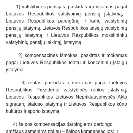
1) valstybines pensijas, paskirtas ir mokamas pagal
Lietuvos Respublikos valstybinių pensijų įstatymą,
Lietuvos Respublikos pareigūnų ir karių valstybinių
pensijų įstatymą, Lietuvos Respublikos teisėjų valstybinių
pensijų įstatymą ir Lietuvos Respublikos mokslininkų
valstybinių pensijų laikinąjį įstatymą;
2) kompensacines išmokas, paskirtas ir mokamas
pagal Lietuvos Respublikos teatrų ir koncertinių įstaigų
įstatymą;
3) rentas, paskirtas ir mokamas pagal Lietuvos
Respublikos Prezidento valstybinės rentos įstatymą,
Lietuvos Respublikos Lietuvos Nepriklausomybės Akto
signatarų statuso įstatymą ir Lietuvos Respublikos kūno
kultūros ir sporto įstatymą;
4) šalpos kompensacijas darbingiems darbingo
amžiaus asmenims (toliau – šalpos kompensacijos) ir