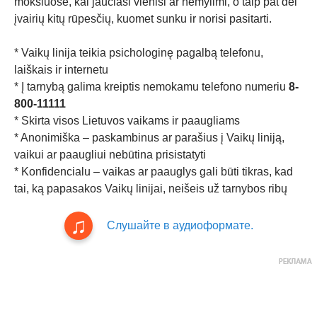
moksluose, kai jaučiasi vieniši ar nemylimi, o taip pat dėl
įvairių kitų rūpesčių, kuomet sunku ir norisi pasitarti.
* Vaikų linija teikia psichologinę pagalbą telefonu,
laiškais ir internetu
* Į tarnybą galima kreiptis nemokamu telefono numeriu
8-
800-11111
* Skirta visos Lietuvos vaikams ir paaugliams
* Anonimiška – paskambinus ar parašius į Vaikų liniją,
vaikui ar paaugliui nebūtina prisistatyti
* Konfidencialu – vaikas ar paauglys gali būti tikras, kad
tai, ką papasakos Vaikų linijai, neišeis už tarnybos ribų
Слушайте в аудиоформате.