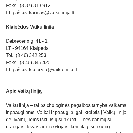
Faks.: (8 37) 313 912
El. paštas:
kaunas@vaikulinija.lt
Klaipėdos Vaikų linija
Debreceno g. 41 - 1,
LT - 94164 Klaipėda
Tel.: (8 46) 342 253
Faks.: (8 46) 345 420
El. paštas:
klaipeda@vaikulinija.lt
Apie Vaikų liniją
Vaikų linija – tai psichologinės pagalbos tarnyba vaikams
ir paaugliams. Vaikai ir paaugliai gali kreiptis į Vaikų liniją
dėl įvairių jiems iškilusių sunkumų – nesutarimų su
draugais, tėvais ar mokytojais, konfliktų, sunkumų