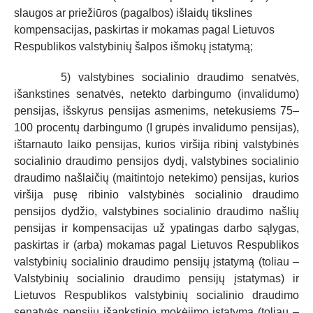
slaugos ar priežiūros (pagalbos) išlaidų tikslines
kompensacijas, paskirtas ir mokamas pagal Lietuvos
Respublikos valstybinių šalpos išmokų įstatymą;
5) valstybines socialinio draudimo senatvės,
išankstines senatvės, netekto darbingumo (invalidumo)
pensijas, išskyrus pensijas asmenims, netekusiems 75–
100 procentų darbingumo (I grupės invalidumo pensijas),
ištarnauto laiko pensijas, kurios viršija ribinį valstybinės
socialinio draudimo pensijos dydį, valstybines socialinio
draudimo našlaičių (maitintojo netekimo) pensijas, kurios
viršija pusę ribinio valstybinės socialinio draudimo
pensijos dydžio, valstybines socialinio draudimo našlių
pensijas ir kompensacijas už ypatingas darbo sąlygas,
paskirtas ir (arba) mokamas pagal Lietuvos Respublikos
valstybinių socialinio draudimo pensijų įstatymą (toliau –
Valstybinių socialinio draudimo pensijų įstatymas) ir
Lietuvos Respublikos valstybinių socialinio draudimo
senatvės pensijų išankstinio mokėjimo įstatymą (toliau –