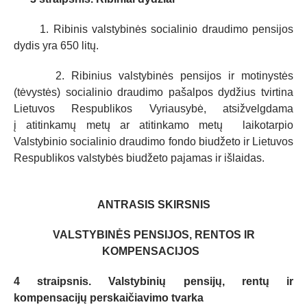
1. Ribinis valstybinės socialinio draudimo pensijos
dydis yra 650 litų.
2. Ribinius valstybinės pensijos ir motinystės
(tėvystės) socialinio draudimo pašalpos dydžius tvirtina
Lietuvos Respublikos Vyriausybė, atsižvelgdama
į atitinkamų metų ar atitinkamo metų laikotarpio
Valstybinio socialinio draudimo fondo biudžeto ir Lietuvos
Respublikos valstybės biudžeto pajamas ir išlaidas.
ANTRASIS SKIRSNIS
VALSTYBINĖS PENSIJOS, RENTOS IR
KOMPENSACIJOS
4 straipsnis. Valstybinių pensijų, rentų ir
kompensacijų perskaičiavimo tvarka