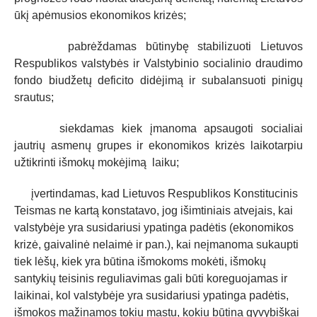
ūkį apėmusios ekonomikos krizės;
pabrėždamas būtinybę stabilizuoti Lietuvos
Respublikos valstybės ir Valstybinio socialinio draudimo
fondo biudžetų deficito didėjimą ir subalansuoti pinigų
srautus;
siekdamas kiek įmanoma apsaugoti socialiai
jautrių asmenų grupes ir ekonomikos krizės laikotarpiu
užtikrinti išmokų mokėjimą laiku;
įvertindamas, kad Lietuvos Respublikos Konstitucinis
Teismas ne kartą konstatavo, jog išimtiniais atvejais, kai
valstybėje yra susidariusi ypatinga padėtis (ekonomikos
krizė, gaivalinė nelaimė ir pan.), kai neįmanoma sukaupti
tiek lėšų, kiek yra būtina išmokoms mokėti, išmokų
santykių teisinis reguliavimas gali būti koreguojamas ir
laikinai, kol valstybėje yra susidariusi ypatinga padėtis,
išmokos mažinamos tokiu mastu, kokiu būtina gyvybiškai