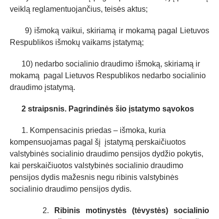
veiklą reglamentuojančius, teisės aktus;
9) išmoką vaikui, skiriamą ir mokamą pagal Lietuvos
Respublikos išmokų vaikams įstatymą;
10) nedarbo socialinio draudimo išmoką, skiriamą ir
mokamą pagal Lietuvos Respublikos nedarbo socialinio
draudimo įstatymą.
2 straipsnis. Pagrindinės šio įstatymo sąvokos
1. Kompensacinis priedas – išmoka, kuria
kompensuojamas pagal šį įstatymą perskaičiuotos
valstybinės socialinio draudimo pensijos dydžio pokytis,
kai perskaičiuotos valstybinės socialinio draudimo
pensijos dydis mažesnis negu ribinis valstybinės
socialinio draudimo pensijos dydis.
2.
Ribinis motinystės (tėvystės) socialinio