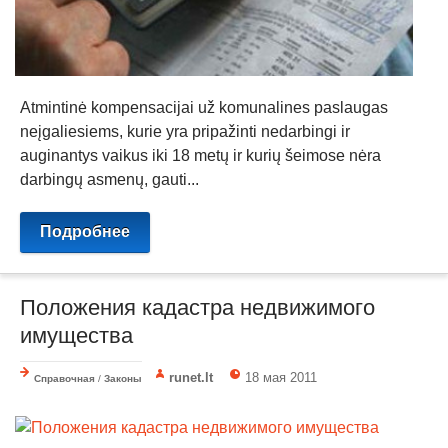
Atmintinė kompensacijai už komunalines paslaugas
neįgaliesiems, kurie yra pripažinti nedarbingi ir
auginantys vaikus iki 18 metų ir kurių šeimose nėra
darbingų asmenų, gauti...
Подробнее
Положения кадастра недвижимого
имущества
runet.lt
18 мая 2011
Справочная
/
Законы