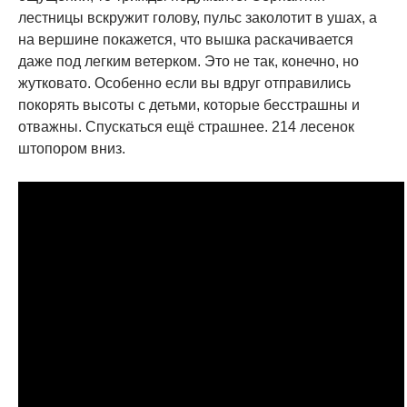
лестницы вскружит голову, пульс заколотит в ушах, а
на вершине покажется, что вышка раскачивается
даже под легким ветерком. Это не так, конечно, но
жутковато. Особенно если вы вдруг отправились
покорять высоты с детьми, которые бесстрашны и
отважны. Спускаться ещё страшнее. 214 лесенок
штопором вниз.