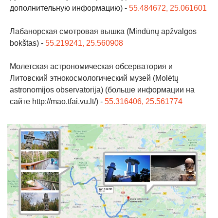
дополнительную информацию) -
55.484672, 25.061601
Лабанорская смотровая вышка (Mindūnų apžvalgos
bokštas) -
55.219241, 25.560908
Молетская астрономическая обсерватория и
Литовский этнокосмологический музей (Molėtų
astronomijos observatorija) (больше информации на
сайте http://mao.tfai.vu.lt/) -
55.316406, 25.561774