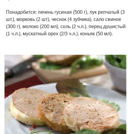
Понадобится: печень гусиная (500 г), лук репчатый (3
шт.), морковь (2 шт), чеснок (4 зубчика), сало свиное
(300 г), молоко (200 мл), соль (2 ч.л.), перец душистый
(1 ч.л.), мускатный орех (2/3 ч.л.), коньяк (50 мл).