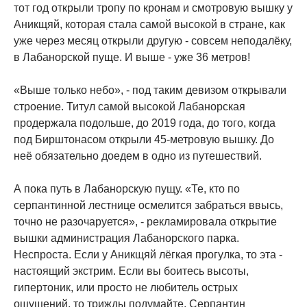
тот год открыли тропу по кронам и смотровую вышку у
Аникщяй, которая стала самой высокой в стране, как
уже через месяц открыли другую - совсем неподалёку,
в Лабанорской пуще. И выше - уже 36 метров!
«Выше только небо», - под таким девизом открывали
строение. Титул самой высокой Лабанорская
продержала подольше, до 2019 года, до того, когда
под Бирштонасом открыли 45-метровую вышку. До
неё обязательно доедем в одно из путешествий.
А пока путь в Лабанорскую пущу. «Те, кто по
серпантинной лестнице осмелится забраться ввысь,
точно не разочаруется», - рекламировала открытие
вышки администрация Лабанорского парка.
Неспроста. Если у Аникщяй лёгкая прогулка, то эта -
настоящий экстрим. Если вы боитесь высоты,
гипертоник, или просто не любитель острых
ощущений, то трижды подумайте. Серпантин