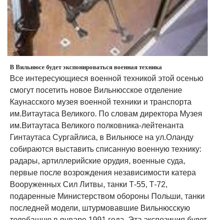
В Вильнюсе будет экспонироваться военная техника
Все интересующиеся военной техникой этой осенью
смогут посетить новое Вильнюсское отделение
Каунасского музея военной техники и транспорта
им.Витаутаса Великого. По словам директора Музея
им.Витаутаса Великого полковника-лейтенанта
Гинтаутаса Сургайлиса, в Вильнюсе на ул.Оланду
собираются выставить списанную военную технику:
радары, артиллерийские орудия, военные суда,
первые после возрождения независимости катера
Вооруженных Сил Литвы, танки Т-55, Т-72,
подаренные Министерством обороны Польши, танки
последней модели, штурмовавшие Вильнюсскую
телебашню в январе 1991 года. Эта экспозиция будет