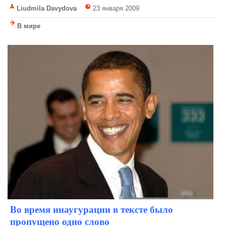
Liudmila Davydova
23 января 2009
В мире
Во время инаугурации в тексте было
пропущено одно слово