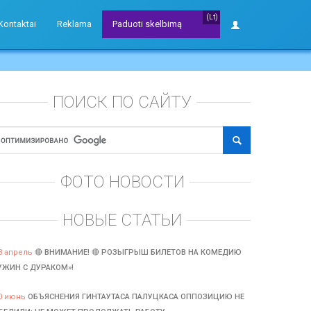
(Lt)
Kontaktai
Reklama
Paduoti skelbimą
ПОИСК ПО САЙТУ
ФОТО НОВОСТИ
НОВЫЕ СТАТЬИ
3 апрель
🔴 ВНИМАНИЕ! 🔴 РОЗЫГРЫШ БИЛЕТОВ НА КОМЕДИЮ
УЖИН С ДУРАКОМ»!
0 июнь
ОБЪЯСНЕНИЯ ГИНТАУТАСА ПАЛУЦКАСА ОППОЗИЦИЮ НЕ