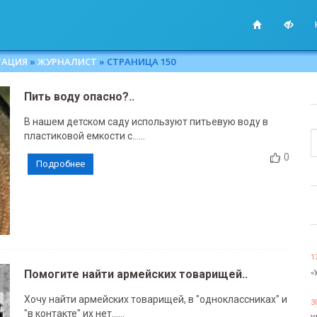
ТАЦИЯ
»
ЖУРНАЛИСТ
» СТРАНИЦА 150
Пить воду опасно?..
В нашем детском саду используют питьевую воду в
пластиковой емкости с......
0
Подробнее
1
Помогите найти армейских товарищей..
«
Хочу найти армейских товарищей, в "одноклассниках" и
3
"в контакте" их нет......