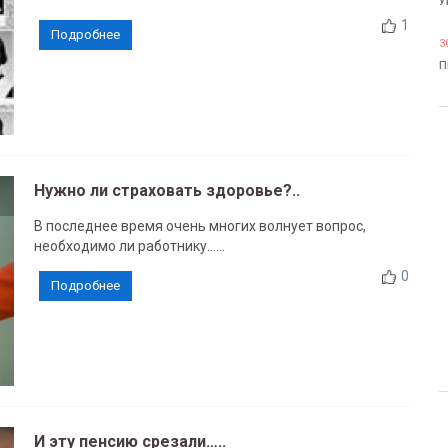
У
1
Подробнее
3
П
Нужно ли страховать здоровье?..
В последнее время очень многих волнует вопрос,
необходимо ли работнику......
0
Подробнее
И эту пенсию срезали…..