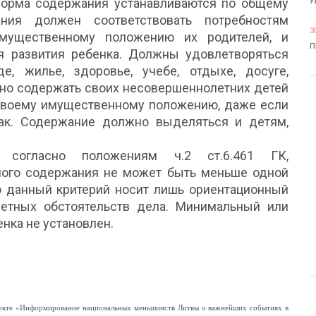
форма содержания устанавливаются по общему
У
ния должен соответствовать потребностям
3
имущественному положению их родителей, и
П
я развития ребенка. Должны удовлетворяться
е, жилье, здоровье, учебе, отдыхе, досуге,
ьно содержать своих несовершеннолетних детей
своему имущественному положению, даже если
рак. Содержание должно выделяться и детям,
я согласно положениям ч.2 ст.6.461 ГК,
ого содержания не может быть меньше одной
 данный критерий носит лишь ориентационный
ретных обстоятельств дела. Минимальный или
нка не установлен.
роекте «Информирование национальных меньшинств Литвы о важнейших событиях в