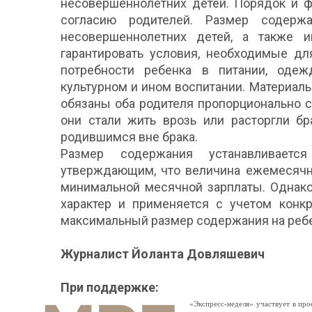
несовершеннолетних детей. Порядок и 
согласию родителей. Размер содержа
несовершеннолетних детей, а также 
гарантировать условия, необходимые дл
потребности ребенка в питании, одежд
культурном и ином воспитании. Материал
обязаны оба родителя пропорционально 
они стали жить врозь или расторгли б
родившимся вне брака.
Размер содержания устанавливаетс
утверждающим, что величина ежемесячн
минимальной месячной зарплаты. Однако
характер и применяется с учетом конк
максимальный размер содержания на ребе
Журналист Йоланта Довляшевич
При поддержке:
«Экспресс-неделя» участвует в п