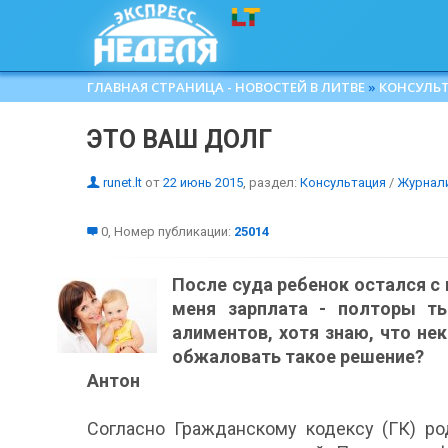
ГЛАВНАЯ СТРАНИЦА - НОВОСТЕЙ В ЛИТВЕ
»
КОНСУЛЬ
ЭТО ВАШ ДОЛГ
runet.lt
от
22 июнь 2015
, раздел:
Консультация
/
Журнал
0, Номер публикации:
25014
После суда ребенок остался с
меня зарплата - полторы ты
алиментов, хотя знаю, что не
обжаловать такое решение?
Антон
Согласно Гражданскому кодексу (ГК) ро