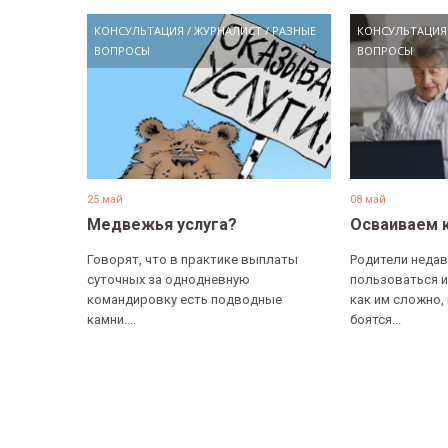
КОНСУЛЬТАЦИЯ
/
ЖУРНАЛИСТ
/
РАЗНЫЕ
КОНСУЛЬТАЦИЯ
ВОПРОСЫ
ВОПРОСЫ
25 май
08 май
Медвежья услуга?
Осваиваем 
Говорят, что в практике выплаты
Родители недав
суточных за однодневную
пользоваться и
командировку есть подводные
как им сложно,
камни....
боятся...