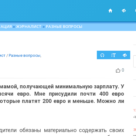
ТАЦИЯ
»
ЖУРНАЛИСТ
»
РАЗНЫЕ ВОПРОСЫ
ист
/
Разные вопросы
,
0
 мамой, получающей минимальную зарплату. У
сячи евро. Мне присудили почти 400 евро
которые платят 200 евро и меньше. Можно ли
1
«
дители обязаны материально содержать своих
3