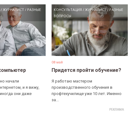
/
ЖУРНАЛИСТ
/
РАЗНЫЕ
КОНСУЛЬТАЦИЯ
/
ЖУРНАЛИСТ
/
РАЗНЫЕ
ВОПРОСЫ
08 май
компьютер
Придется пройти обучение?
но начали
Я работаю мастером
нтернетом, и я вижу,
производственного обучения в
 иногда они даже
профтехучилище уже 10 лет. Именно
за...