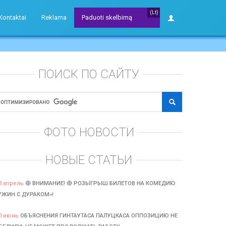
(Lt)
Kontaktai
Reklama
Paduoti skelbimą
ПОИСК ПО САЙТУ
ФОТО НОВОСТИ
НОВЫЕ СТАТЬИ
3 апрель
🔴 ВНИМАНИЕ! 🔴 РОЗЫГРЫШ БИЛЕТОВ НА КОМЕДИЮ
УЖИН С ДУРАКОМ»!
0 июнь
ОБЪЯСНЕНИЯ ГИНТАУТАСА ПАЛУЦКАСА ОППОЗИЦИЮ НЕ