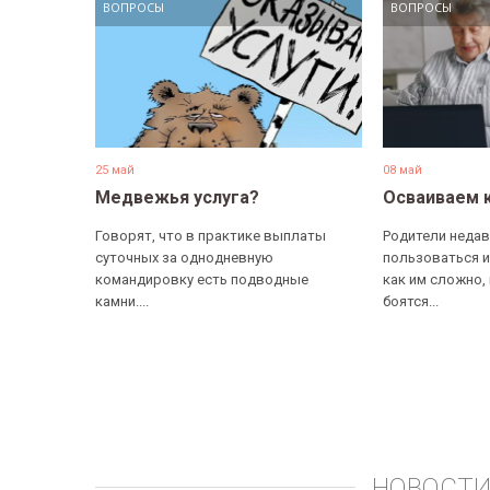
ВОПРОСЫ
ВОПРОСЫ
25 май
08 май
Медвежья услуга?
Осваиваем 
Говорят, что в практике выплаты
Родители недав
суточных за однодневную
пользоваться и
командировку есть подводные
как им сложно,
камни....
боятся...
НОВОСТИ