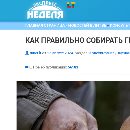
ГЛАВНАЯ СТРАНИЦА - НОВОСТЕЙ В ЛИТВЕ
»
КОНСУЛЬ
КАК ПРАВИЛЬНО СОБИРАТЬ 
runet.lt
от
26 август 2024
, раздел:
Консультация
/
Журна
0, Номер публикации:
56183