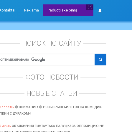
(Lt)
Kontaktai
Reklama
Paduoti skelbimą
ПОИСК ПО САЙТУ
ФОТО НОВОСТИ
НОВЫЕ СТАТЬИ
3 апрель
🔴 ВНИМАНИЕ! 🔴 РОЗЫГРЫШ БИЛЕТОВ НА КОМЕДИЮ
УЖИН С ДУРАКОМ»!
0 июнь
ОБЪЯСНЕНИЯ ГИНТАУТАСА ПАЛУЦКАСА ОППОЗИЦИЮ НЕ