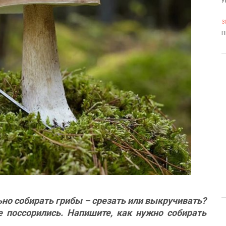
У
3
П
ьно собирать грибы – срезать или выкручивать?
е поссорились. Напишите, как нужно собирать