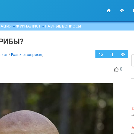
ТАЦИЯ
»
ЖУРНАЛИСТ
»
РАЗНЫЕ ВОПРОСЫ
ГРИБЫ?
лист
/
Разные вопросы
,
0
1
«
3