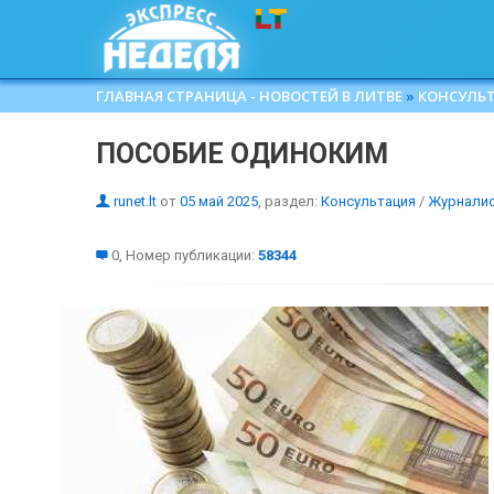
ГЛАВНАЯ СТРАНИЦА - НОВОСТЕЙ В ЛИТВЕ
»
КОНСУЛЬ
ПОСОБИЕ ОДИНОКИМ
runet.lt
от
05 май 2025
, раздел:
Консультация
/
Журнали
0, Номер публикации:
58344