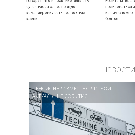
Говорят, что в практике выплаты
Родители недав
суточных за однодневную
пользоваться и
командировку есть подводные
как им сложно,
камни....
боятся...
НОВОСТИ
ПЕНСИОНЕР
/
ВМЕСТЕ С ЛИТВОЙ:
АКТУАЛЬНЫЕ СОБЫТИЯ