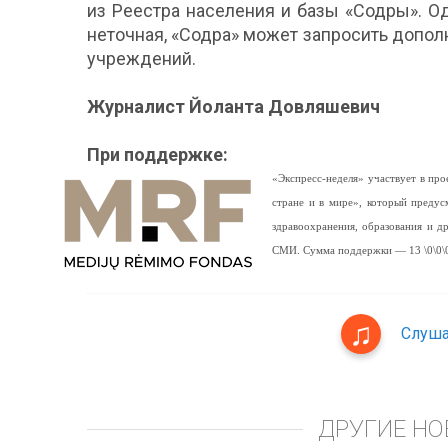
из Реестра населения и базы «Содры». О
неточная, «Содра» может запросить допол
учреждений.
Журналист Йоланта Довляшевич
При поддержке:
«Экспресс-неделя» участвует в п
стране и в мире», который предус
здравоохранения, образования и 
СМИ. Сумма поддержки — 13 \0\0\0
Слуша
ДРУГИЕ НО