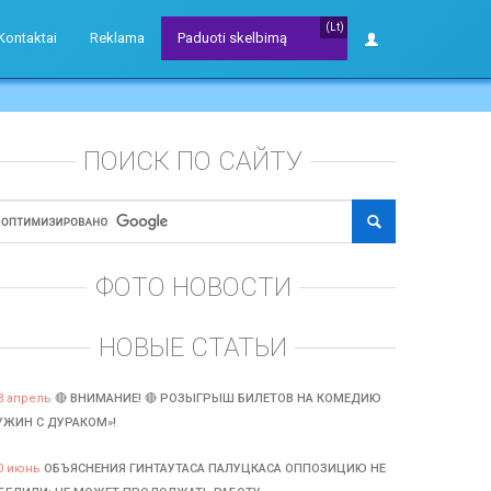
(Lt)
Kontaktai
Reklama
Paduoti skelbimą
ПОИСК ПО САЙТУ
ФОТО НОВОСТИ
НОВЫЕ СТАТЬИ
3 апрель
🔴 ВНИМАНИЕ! 🔴 РОЗЫГРЫШ БИЛЕТОВ НА КОМЕДИЮ
УЖИН С ДУРАКОМ»!
0 июнь
ОБЪЯСНЕНИЯ ГИНТАУТАСА ПАЛУЦКАСА ОППОЗИЦИЮ НЕ