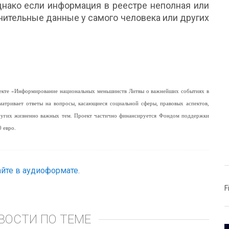
днако если информация в реестре неполная или
нительные данные у самого человека или других
роекте «Информирование национальных меньшинств Литвы о важнейших событиях в
матривает ответы на вопросы, касающиеся социальной сферы, правовых аспектов,
других жизненно важных тем. Проект частично финансируется Фондом поддержки
 евро.
йте в аудиоформате.
F
ВОСТИ ПО ТЕМЕ