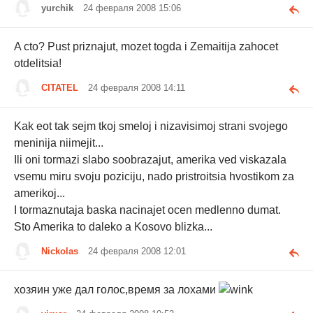
yurchik
24 февраля 2008 15:06
A cto? Pust priznajut, mozet togda i Zemaitija zahocet
otdelitsia!
CITATEL
24 февраля 2008 14:11
Kak eot tak sejm tkoj smeloj i nizavisimoj strani svojego
meninija niimejit...
Ili oni tormazi slabo soobrazajut, amerika ved viskazala
vsemu miru svoju poziciju, nado pristroitsia hvostikom za
amerikoj...
I tormaznutaja baska nacinajet ocen medlenno dumat.
Sto Amerika to daleko a Kosovo blizka...
Nickolas
24 февраля 2008 12:01
хозяин уже дал голос,время за лохами