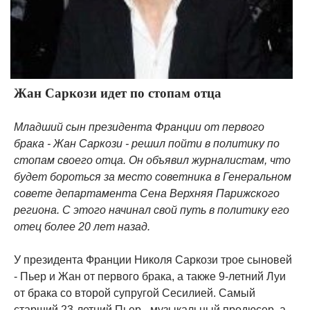
Жан Саркози идет по стопам отца
Младший сын президента Франции от первого
брака - Жан Саркози - решил пойти в политику по
стопам своего отца. Он объявил журналистам, что
будет бороться за место советника в Генеральном
совете департамента Сена Верхняя Парижского
региона. С этого начинал свой путь в политику его
отец более 20 лет назад.
У президента Франции Николя Саркози трое сыновей
- Пьер и Жан от первого брака, а также 9-летний Луи
от брака со второй супругой Сесилией. Самый
старший 23-летний Пьер - музыкальный продюсер, а