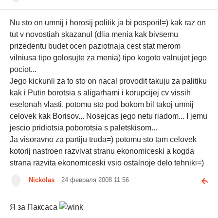
Nu sto on umnij i horosij politik ja bi posporil=) kak raz on
tut v novostiah skazanul (dlia menia kak bivsemu
prizedentu budet ocen paziotnaja cest stat merom
vilniusa tipo golosujte za menia) tipo kogoto valnujet jego
pociot...
Jego kickunli za to sto on nacal provodit takuju za palitiku
kak i Putin borotsia s aligarhami i korupcijej cv vissih
eselonah vlasti, potomu sto pod bokom bil takoj umnij
celovek kak Borisov... Nosejcas jego netu riadom... I jemu
jescio pridiotsia poborotsia s paletskisom...
Ja visoravno za partiju truda=) potomu sto tam celovek
kotorij nastroen razvivat stranu ekonomiceski a kogda
strana razvita ekonomiceski vsio ostalnoje delo tehniki=)
Nickolas
24 февраля 2008 11:56
Я за Паксаса