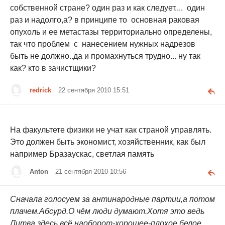
собственной стране? один раз и как следует.... один
раз и надолго,а? в принципе то основная раковая
опухоль и ее метастазы территориально определены,
так что проблем с нанесением нужных надрезов
быть не должно..да и промахнуться трудно... ну так
как? кто в зачистщики?
redrick
22 сентября 2010 15:51
На факультете физики не учат как страной управлять.
Это должен быть экономист, хозяйственник, как был
например Бразаускас, светлая память
Anton
21 сентября 2010 10:56
Сначала голосуем за антинародные партии,а потом
плачем.Абсурд.О чём люди думают.Хотя это ведь
Литва,здесь всё наоборот-хорошее-плохое,белое