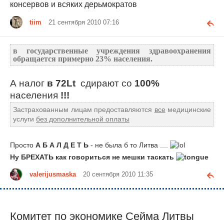
консервов и всяких дерьмократов
tiim
21 сентября 2010 07:16
в государственные учреждения здравоохранения
обращается примерно 23% населения.
А налог
в 72Lt
сдирают
со
100%
населения
!!!
Застрахованным лицам предоставляются
все
медицинские
услуги
без дополнительной оплаты
Просто
А Б А Л Д Е Т Ь
- не была б то Литва ....
Ну БРЕХАТЬ как говориться не мешки таскать
valerijusmaska
20 сентября 2010 11:35
Комитет по экономике Сейма Литвы