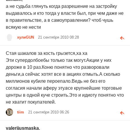
а не судьба глянуть когда разрешение на застройку
выдавалось и кто тогда у власти был, при чем даже не
в правительстве, а в самоуправлении? чтоб чушь
всякую не нести
хулиGUN
21 сентября 2010 08:28
Стая шакалов за кость грызется,ха ха
Эти супердолбоебы только так могут.Акции у них
дороже в 10 раз.Коню понятно что разворовали
деньги,а сейчас хотят все в акциях отмыть.А сколько
миллионов кубиле пероепало.Ведь не без его
согласия начали аферу эту.все крупнейшие торговые
центры в одной куче строить.Это и идиоту понятно что
не хватит покупателей.
tiim
21 сентября 2010 06:26
valerijusmaska
,